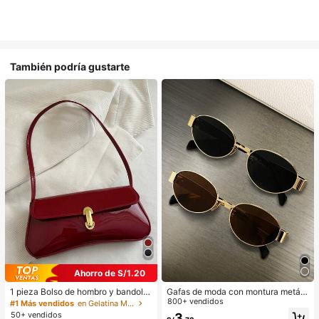
También podría gustarte
Ahorro de S/1.20
1 pieza Bolso de hombro y bandoler
Gafas de moda con montura metáli
a de cuero sintético aceitado retro
ca ovalada/poligonal (media montu
800+ vendidos
#1 Más vendidos
en Gelatina Monedero
para mujer, adecuado para citas, sa
ra), adecuadas para uso diario y act
50+ vendidos
3