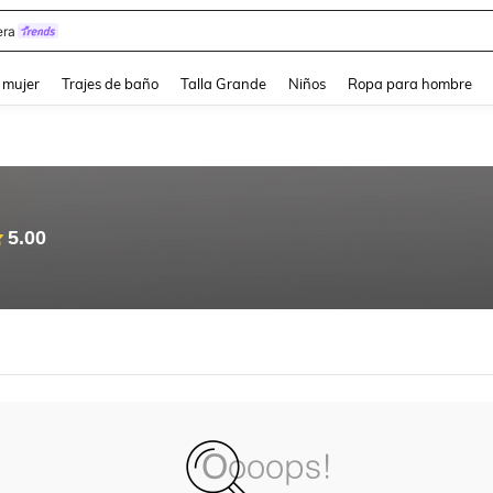
ra
and down arrow keys to navigate search Búsqueda reciente and Busca y Encuentr
 mujer
Trajes de baño
Talla Grande
Niños
Ropa para hombre
5.00