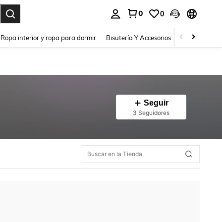
0
0
a. Press Enter to select.
Ropa interior y ropa para dormir
Bisutería Y Accesorios
Zapatos
H
Seguir
3 Seguidores