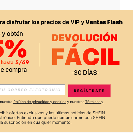
APP
S EXCLUSIVAS, PROMOCIONES Y NOTICIAS DE SHEIN
REGÍSTRATE
Suscribir
a nuestra
Política de privacidad y cookies
y nuestros
Términos y
Suscribirte
cibir ofertas exclusivas y las últimas noticias de SHEIN 
ectrónico. Entiendo que puedo comunicarme con SHEIN 
la suscripción en cualquier momento.
Suscribir