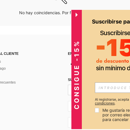
No hay coincidencias. Por favor inténtalo de nuevo.
CONSIGUE -15%
AL CLIENTE
ENCUÉNTRANOS EN
s
Pago
SUSCRÍBETE PARA RECIBIR OFERTA
recuentes
Al registrarse, acept
condiciones
.
PE + 51
Me gustaría re
por correo el
para cancelar 
PE + 51