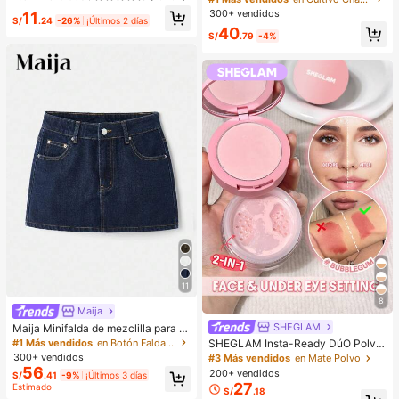
ostizas 3D de visón sintético, Maqu
ero negro, cómodo, estilo streetwea
300+ vendidos
11
illaje, Extensiones de pestañas, Pes
S/
.24
-26%
¡Últimos 2 días
r, rave, hippie, athleisure y Y2K para
tañas cortas, Pestañas ligeras DIY,
40
mujer, otoño
S/
.79
-4%
Extensiones de pestañas postizas
DIY en casa, Uso diario
11
8
Maija
SHEGLAM
Maija Minifalda de mezclilla para m
ujer estilo Y2K, concierto, regreso a
#1 Más vendidos
en Botón Faldas de mezclilla para mujer
SHEGLAM Insta-Ready DúO Polvo
la escuela
Fijador Rostro & Ojeras-Bubblegum
300+ vendidos
#3 Más vendidos
en Mate Polvo
Marca De Belleza CosméTica Maq
56
200+ vendidos
S/
.41
-9%
¡Últimos 3 días
uillaje Para Mujeres Y NiñAs
27
Estimado
S/
.18