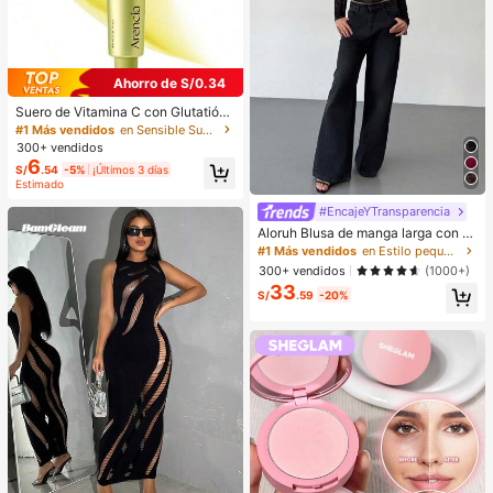
Ahorro de S/0.34
Suero de Vitamina C con Glutatión,
Niacinamida y Vitamina E, Mejora l
#1 Más vendidos
en Sensible Sueros y tratamientos faciales
a Opacidad, Líneas Finas y Arrugas,
300+ vendidos
Crea una Piel de Cristal Transparen
6
S/
.54
-5%
¡Últimos 3 días
te, Cuidado de la Piel Coreano 30m
Estimado
l/1.01 Fl Oz
#EncajeYTransparencia
Aloruh Blusa de manga larga con c
uello en V profundo, transparente y
#1 Más vendidos
en Estilo pequeño Tops, blusas y camisetas de muje
con detalles de encaje negro para
300+ vendidos
(1000+)
mujeres
33
S/
.59
-20%