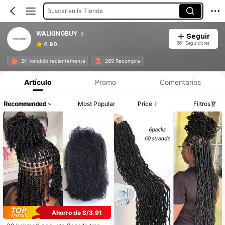
Buscar en la Tienda
WALKINGBUY
Seguir
661 Seguidores
4.90
2K Vendido recientemente
269 Recompra
Artículo
Promo
Comentarios
Recommended
Most Popular
Price
Filtros
Ahorro de S/3.91