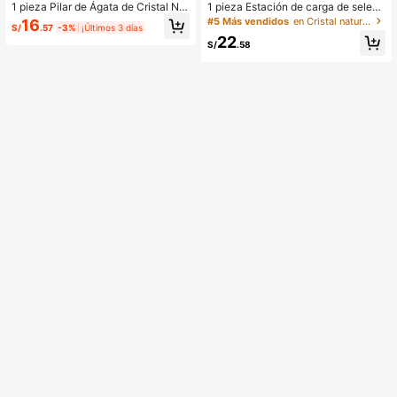
1 pieza Pilar de Ágata de Cristal Nat
1 pieza Estación de carga de selenit
ural Decoración del Hogar, Regalo
a Plato de cristal (Limpieza, carga y
#5 Más vendidos
en Cristal natural&Cristal natural&Cristal natural
16
S/
.57
-3%
¡Últimos 3 días
Perfecto
purificación de cristales) Mineral na
22
tural
S/
.58