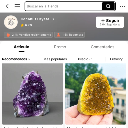
Buscar en la Tienda
Coconut Crystal
Seguir
2.6K Seguidores
4.79
2.4K Vendido recientemente
1.6K Recompra
Artículo
Promo
Comentarios
Recomendados
Más populares
Precio
Filtros