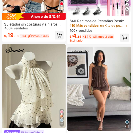
7
Ahorro de S/0.61
640 Racimos de Pestañas Postizas
Sujetador sin costuras y sin aros pa
de Visón Sintético DIY, Rizo D, Den
#10 Más vendidos
en Kits de pestañas postizas y adhesivos
ra mujer, sexy con laterales antidesl
400+ vendidos
sas & Esponjosas, Longitud Mixta d
100+ vendidos
izantes, almohadillas extraíbles y e
e 8-16mm, Efecto Llamativo, Adecu
19
4
S/
.88
-3%
¡Últimos 3 días
spalda cruzada, sin tirantes, comod
S/
.34
-34%
¡Últimos 3 días
adas para Diversos Looks de Maqui
idad todo el día
Estimado
llaje. Pegamento, Removedor, Pinz
as Pueden Seleccionarse Según la
s Necesidades. Ligeras & Reutilizab
les, Alta Relación Costo-Rendimien
to, Adecuadas para Principiantes, A
plicables a Múltiples Ocasiones, Us
o Diario
23
#MessyChic