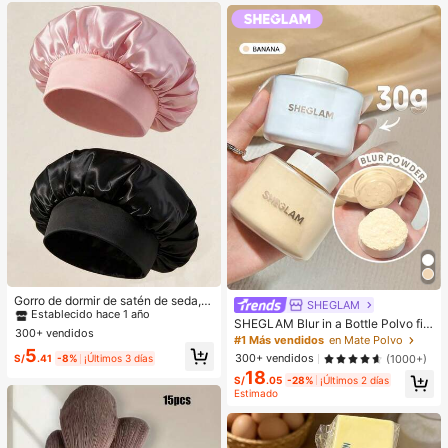
#1 Más vendidos
en Multicolor Gorros para el pelo para mujer
Establecido hace 1 año
Gorro de dormir de satén de seda, a
SHEGLAM
decuado para cabello largo, trenza
#1 Más vendidos
#1 Más vendidos
en Multicolor Gorros para el pelo para mujer
en Multicolor Gorros para el pelo para mujer
SHEGLAM Blur in a Bottle Polvo fija
s, rastas y cabello rizado. Suave, u
300+ vendidos
Establecido hace 1 año
Establecido hace 1 año
dor suelto Marca de Belleza Cosmé
#1 Más vendidos
en Mate Polvo
nisex y disponible en múltiples colo
tica Maquillaje para Mujeres y Niña
#1 Más vendidos
en Multicolor Gorros para el pelo para mujer
5
res. Perfecto para el cuidado del ca
300+ vendidos
(1000+)
S/
.41
-8%
¡Últimos 3 días
s
Establecido hace 1 año
bello durante la noche, uso en el ba
18
S/
.05
-28%
¡Últimos 2 días
ño y viajes.
Estimado