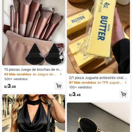
5
15 piezas Juego de brochas de ma
quillaje, incluye 2 esponjas de maq
#3 Más vendidos
en Juegos de brochas de maquillaje Juegos De Pince
uillaje triangulares negras, suaves y
2/1 pieza Juguete antiestrés viral d
500+ vendidos
pegajosas para polvos sueltos; tam
e mantequilla suave y lindo de gran
#7 Más vendidos
en TPR Juguetes para apretar para adolescentes
3
bién 13 piezas de brochas de maqu
tamaño, juguete de alivio del estré
S/
.08
100+ vendidos
illaje para colorete, lápiz labial líqui
s, estimulación sensorial, pelota ant
3
do, lápiz labial, corrector, base de m
iestrés, adecuado como regalo de P
S/
.48
aquillaje, primer, cosméticos de mar
ascua, cumpleaños, graduación, fa
ca, polvos sueltos, iluminador, cont
vor de fiesta, suministros para desp
orno, fijador, sombra de ojos, colore
edida de soltera, estilo dumpling de
te, maquillaje coreano, etc. Adecua
rebote lento, estético, regalo de Na
do como regalo para niñas y mujere
vidad
s.