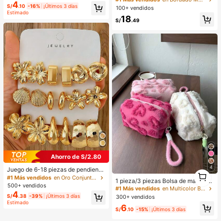
4
ara bebé niña. Adecuado para fiest
uados para niñas, uso diario en la e
S/
.10
-16%
¡Últimos 3 días
100+ vendidos
as de cumpleaños, fiestas de noch
scuela, fiestas, deportes, estética
Estimado
18
e, actuaciones, bodas, bautizos, ce
S/
.49
remonias de apertura, uso diario, es
cuela, salidas y temporada de otoñ
o/invierno. Ropa de verano para be
bé niña, mono para bebé niña, estil
o vintage para bebé niña, mono de
verano para bebé niña, conjunto de
vacaciones para bebé niña
Ahorro de S/2.80
4
Juego de 6-18 piezas de pendiente
1
s dorados para mujer, moda para fie
#1 Más vendidos
en Oro Conjuntos de Aretes para Mujeres
1
1 pieza/3 piezas Bolsa de maquillaj
stas, viajes y vacaciones, regalo de
500+ vendidos
e de peluche linda, bolsa de almace
#1 Más vendidos
en Multicolor Bolsas De Maquillaje
compromiso, adecuado para divers
4
namiento de viaje con cremallera s
S/
.38
-39%
¡Últimos 3 días
300+ vendidos
as ocasiones, (hecho de material c
uave y esponjosa, organizador de c
Estimado
ompuesto CCB de baja alergia y no
6
osméticos de escritorio, múltiples ta
S/
.10
-15%
¡Últimos 3 días
desvanecimiento), regalo para ella
maños, colores y conjuntos disponi