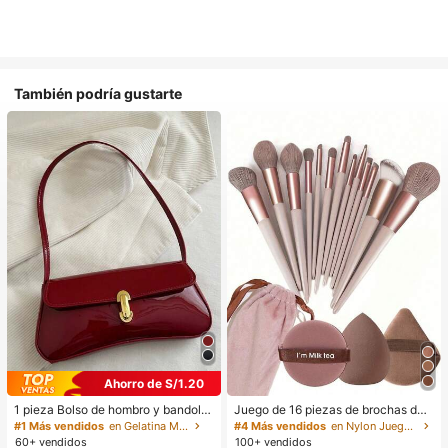
También podría gustarte
Ahorro de S/1.20
1 pieza Bolso de hombro y bandoler
Juego de 16 piezas de brochas de
a de cuero sintético aceitado retro
maquillaje que incluye 13 brochas
#1 Más vendidos
en Gelatina Monedero
#4 Más vendidos
en Nylon Juegos De Pinceles
para mujer, adecuado para citas, sa
de maquillaje, 1 esponja de maquill
60+ vendidos
100+ vendidos