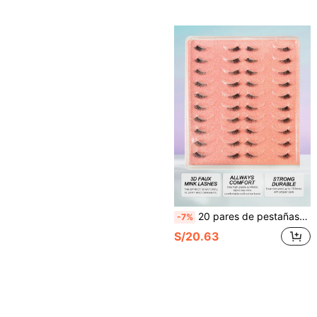
20 pares de pestañas postizas de ojo de gato
-7%
S/20.63