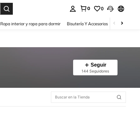
0
0
a. Press Enter to select.
Ropa interior y ropa para dormir
Bisutería Y Accesorios
Zapatos
H
Seguir
144 Seguidores