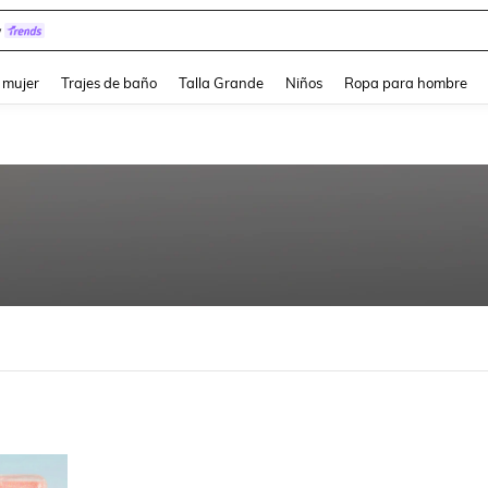
y
and down arrow keys to navigate search Búsqueda reciente and Busca y Encuentr
 mujer
Trajes de baño
Talla Grande
Niños
Ropa para hombre