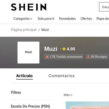
Daz
Use up 
Categorías
Solo para ti
Novedades
Ofertas
Ropa de
Página principal
Muzi
/
Muzi
4.95
1.7K Vendido recientemente
1K Recompra
Artículo
Comentarios
Filtros
Más
Escala De Precios (PEN)