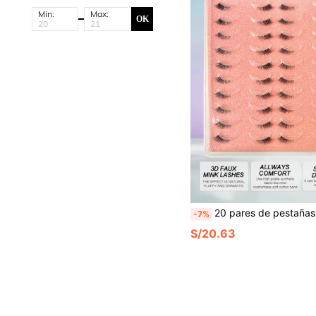
Min:
Max:
OK
20 pares de pestañas postizas de 
-7%
S/20.63