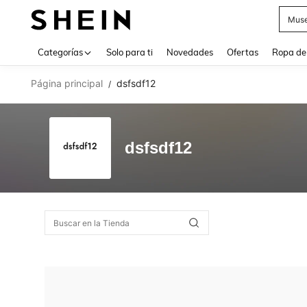
Muse
Use up 
Categorías
Solo para ti
Novedades
Ofertas
Ropa de
Página principal
dsfsdf12
/
dsfsdf12