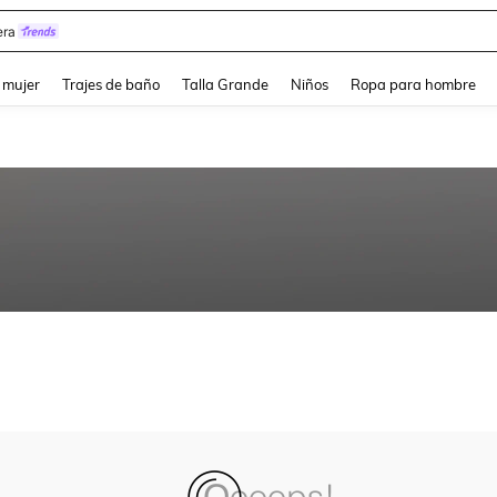
ra
and down arrow keys to navigate search Búsqueda reciente and Busca y Encuentr
 mujer
Trajes de baño
Talla Grande
Niños
Ropa para hombre