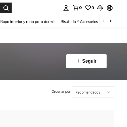
0
0
a. Press Enter to select.
Ropa interior y ropa para dormir
Bisutería Y Accesorios
Zapatos
H
Seguir
Ordenar por