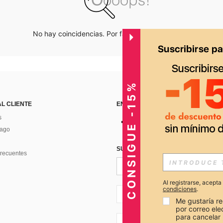
No hay coincidencias. Por favor inténtalo de nuevo.
CONSIGUE -15%
AL CLIENTE
ENCUÉNTRANOS EN
s
Pago
SUSCRÍBETE PARA RECIBIR OFERTA
recuentes
Al registrarse, acept
condiciones
.
PE + 51
Me gustaría re
por correo el
para cancelar 
PE + 51