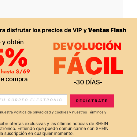
APP
S EXCLUSIVAS, PROMOCIONES Y NOTICIAS DE SHEIN
REGÍSTRATE
Suscribir
a nuestra
Política de privacidad y cookies
y nuestros
Términos y
Suscribirte
cibir ofertas exclusivas y las últimas noticias de SHEIN 
ectrónico. Entiendo que puedo comunicarme con SHEIN 
la suscripción en cualquier momento.
Suscribir