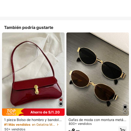
También podría gustarte
Ahorro de S/1.20
1 pieza Bolso de hombro y bandoler
Gafas de moda con montura metáli
a de cuero sintético aceitado retro
ca ovalada/poligonal (media montu
800+ vendidos
#1 Más vendidos
en Gelatina Monedero
para mujer, adecuado para citas, sa
ra), adecuadas para uso diario y act
50+ vendidos
8