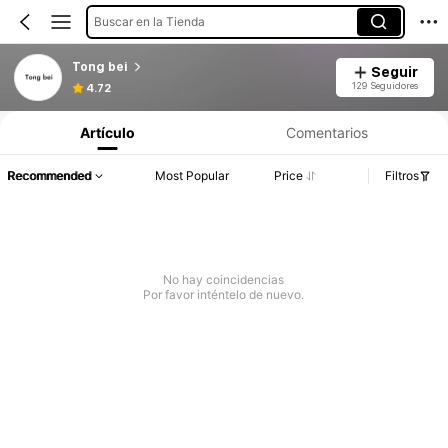
Buscar en la Tienda
Tong bei
Seguir
129 Seguidores
4.72
Artículo
Comentarios
Recommended
Most Popular
Price
Filtros
No hay coincidencias
Por favor inténtelo de nuevo.