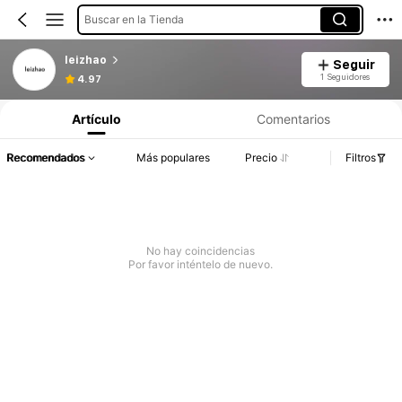
Buscar en la Tienda
leizhao
Seguir
1 Seguidores
4.97
Artículo
Comentarios
Recomendados
Más populares
Precio
Filtros
No hay coincidencias
Por favor inténtelo de nuevo.