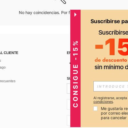
No hay coincidencias. Por favor inténtalo de nuevo.
CONSIGUE -15%
AL CLIENTE
ENCUÉNTRANOS EN
s
Pago
SUSCRÍBETE PARA RECIBIR OFERTA
recuentes
Al registrarse, acept
condiciones
.
PE + 51
Me gustaría re
por correo el
para cancelar 
PE + 51