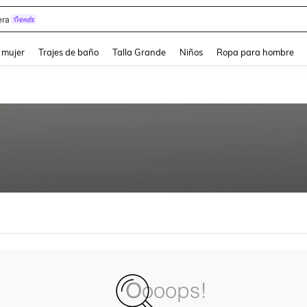
ra
and down arrow keys to navigate search Búsqueda reciente and Busca y Encuentr
 mujer
Trajes de baño
Talla Grande
Niños
Ropa para hombre