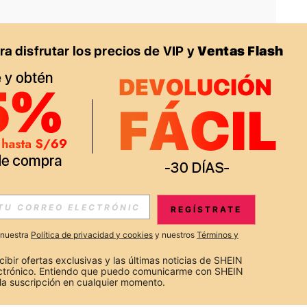
APP
S EXCLUSIVAS, PROMOCIONES Y NOTICIAS DE SHEIN
REGÍSTRATE
Suscribir
a nuestra
Política de privacidad y cookies
y nuestros
Términos y
Suscribirte
cibir ofertas exclusivas y las últimas noticias de SHEIN 
ectrónico. Entiendo que puedo comunicarme con SHEIN 
la suscripción en cualquier momento.
Suscribir