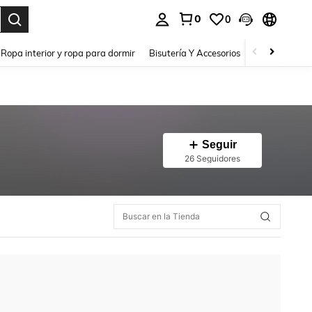
0
0
a. Press Enter to select.
Ropa interior y ropa para dormir
Bisutería Y Accesorios
Zapatos
H
Seguir
26 Seguidores