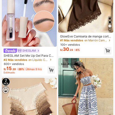
4
GlowEve Camiseta de manga corta
de cuello redondo de unicolor casu
#1 Más vendidos
en Marrón Camisetas básicas informales
al versátil para uso diario para muje
100+ vendidos
r
30
S/
.23
-4%
SHEGLAM
SHEGLAM Set Me Up Gel Para Cej
as Marca De Belleza CosméTica M
#2 Más vendidos
en Líquido Cejas
aquillaje Para Mujeres Y NiñAs
600+ vendidos
15
S/
.20
-28%
Últimas 9 hrs
Estimado