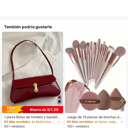
También podría gustarte
Ahorro de S/1.20
1 pieza Bolso de hombro y bandoler
Juego de 16 piezas de brochas de
a de cuero sintético aceitado retro
maquillaje que incluye 13 brochas
#3 Más vendidos
en Multicolor Bolsos De Hombro De Mujer
#5 Más vendidos
en Nylon Juegos De Pinceles
para mujer, adecuado para citas, sa
de maquillaje, 1 esponja de maquill
60+ vendidos
100+ vendidos