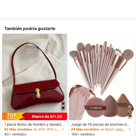
También podría gustarte
Ahorro de S/1.20
1 pieza Bolso de hombro y bandoler
Juego de 16 piezas de brochas de
a de cuero sintético aceitado retro
maquillaje que incluye 13 brochas
#2 Más vendidos
en 20%-30% off Bolsos de hombro para mujer
#4 Más vendidos
en Nylon Juegos De Pinceles
para mujer, adecuado para citas, sa
de maquillaje, 1 esponja de maquill
60+ vendidos
100+ vendidos