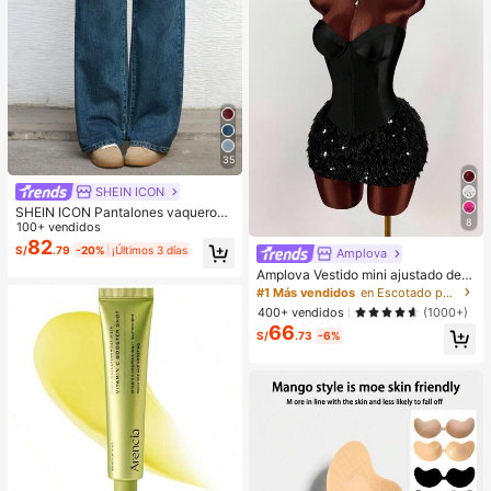
35
SHEIN ICON
SHEIN ICON Pantalones vaqueros
8
de pierna ancha de unicolor, de bol
100+ vendidos
sillo, informales y versátiles
82
S/
.79
-20%
¡Últimos 3 días
Amplova
Amplova Vestido mini ajustado de
mujer con parches de unicolor, dobl
#1 Más vendidos
en Escotado por detrás Mini vestidos de mujer
adillo de piel sintética y estilo de m
400+ vendidos
(1000+)
oda
66
S/
.73
-6%