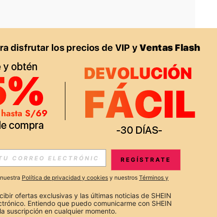
APP
S EXCLUSIVAS, PROMOCIONES Y NOTICIAS DE SHEIN
REGÍSTRATE
Suscribir
a nuestra
Política de privacidad y cookies
y nuestros
Términos y
Suscribirte
cibir ofertas exclusivas y las últimas noticias de SHEIN 
ectrónico. Entiendo que puedo comunicarme con SHEIN 
la suscripción en cualquier momento.
Suscribir