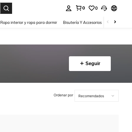
0
0
a. Press Enter to select.
Ropa interior y ropa para dormir
Bisutería Y Accesorios
Zapatos
H
Seguir
Ordenar por