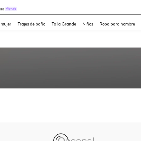
ra
and down arrow keys to navigate search Búsqueda reciente and Busca y Encuentr
 mujer
Trajes de baño
Talla Grande
Niños
Ropa para hombre