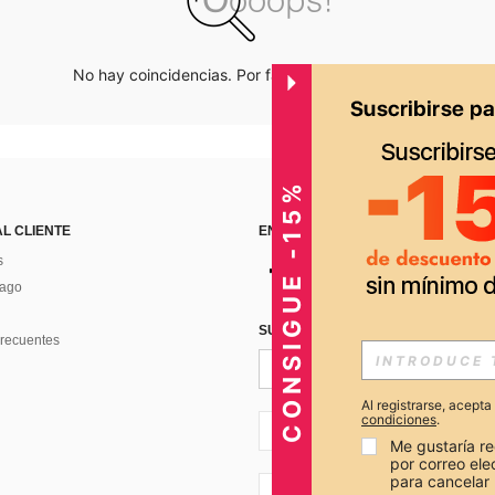
No hay coincidencias. Por favor inténtalo de nuevo.
CONSIGUE -15%
AL CLIENTE
ENCUÉNTRANOS EN
s
Pago
SUSCRÍBETE PARA RECIBIR OFERTA
recuentes
Al registrarse, acept
condiciones
.
PE + 51
Me gustaría re
por correo el
para cancelar 
PE + 51