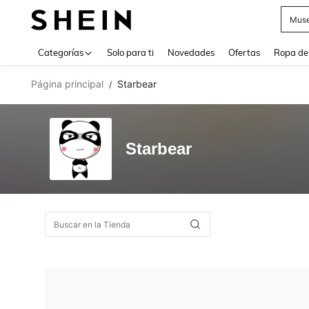
Muse
Use up 
Categorías
Solo para ti
Novedades
Ofertas
Ropa de
Página principal
Starbear
/
Starbear