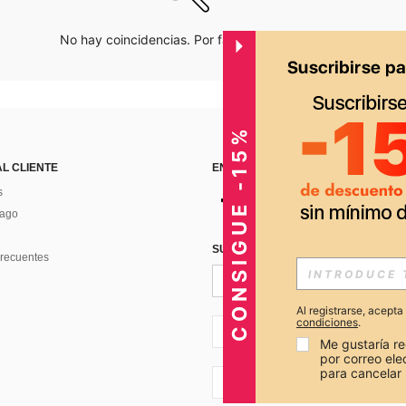
No hay coincidencias. Por favor inténtalo de nuevo.
CONSIGUE -15%
AL CLIENTE
ENCUÉNTRANOS EN
s
Pago
SUSCRÍBETE PARA RECIBIR OFERTA
recuentes
Al registrarse, acept
condiciones
.
PE + 51
Me gustaría re
por correo el
para cancelar 
PE + 51