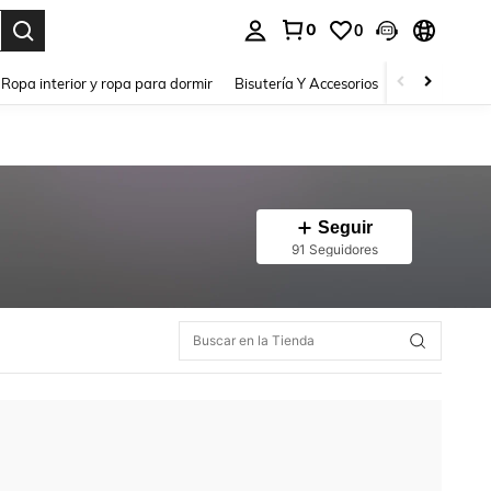
0
0
a. Press Enter to select.
Ropa interior y ropa para dormir
Bisutería Y Accesorios
Zapatos
H
Seguir
91 Seguidores