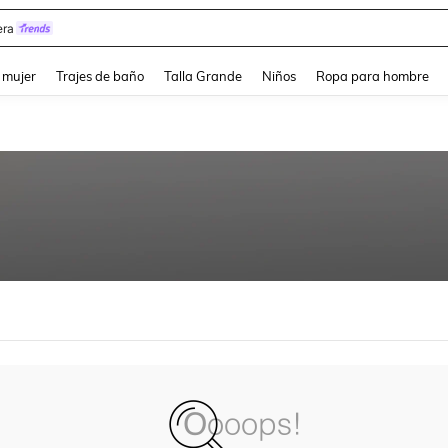
ra
and down arrow keys to navigate search Búsqueda reciente and Busca y Encuentr
 mujer
Trajes de baño
Talla Grande
Niños
Ropa para hombre