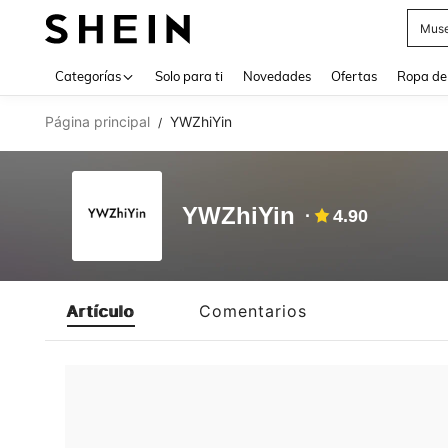
Muse
Use up 
Categorías
Solo para ti
Novedades
Ofertas
Ropa de
Página principal
YWZhiYin
/
YWZhiYin
4.90
Artículo
Comentarios