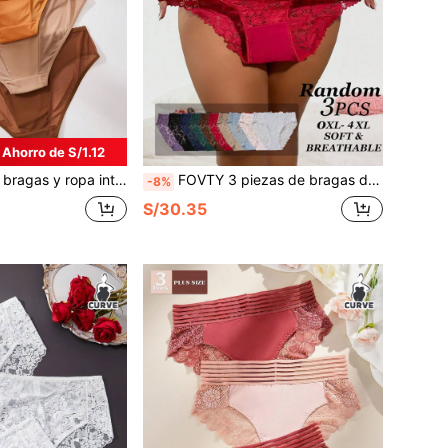
Ahorro de S/1.12
ara mujer de talla grande, primavera/verano, caliente, aleatorio
FOVTY 3 piezas de bragas de encaje de colores aleatorios para mujer talla grande, ropa interior negra y blanca
-8%
S/30.35