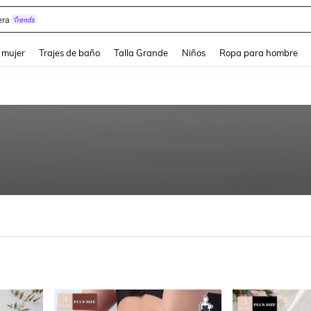
y
and down arrow keys to navigate search Búsqueda reciente and Busca y Encuentr
 mujer
Trajes de baño
Talla Grande
Niños
Ropa para hombre