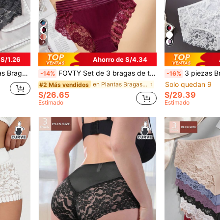
5
 S/1.26
Ahorro de S/4.34
ierno, tallas grandes para mujeres
FOVTY Set de 3 bragas de talla grande de mujer con elástico y aplicación de encaje en unicolor
3 piezas Bragas sexy con e
-14%
-16%
Solo quedan 9
en Plantas Bragas de talla grande
#2 Más vendidos
S/26.65
S/29.39
Estimado
Estimado