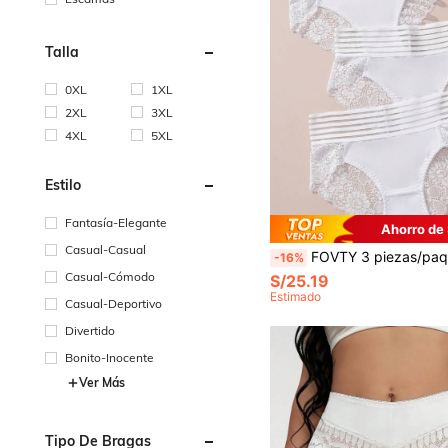
Talla
0XL
1XL
2XL
3XL
4XL
5XL
Estilo
Fantasía-Elegante
Ahorro de
Casual-Casual
FOVTY 3 piezas/paquete Bragas de encaje sexy para mujer, ropa de estar
-16%
Casual-Cómodo
S/25.19
Estimado
Casual-Deportivo
Divertido
Bonito-Inocente
Ver Más
Tipo De Bragas