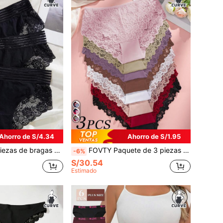
Ahorro de S/4.34
Ahorro de S/1.95
 talla grande de unicolor con ribete de encaje, todas negras
FOVTY Paquete de 3 piezas de ropa interior suave con patrones clásicos surtidos para mujer de talla grande, otoño/invierno
-6%
S/30.54
Estimado