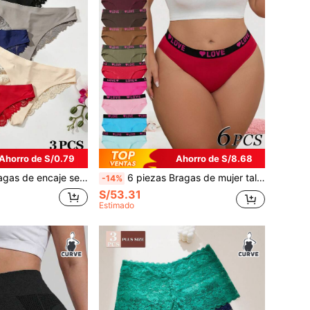
Ahorro de S/0.79
Ahorro de S/8.68
a interior de seda para mujer de talla grande, verano
6 piezas Bragas de mujer talla grande con estampado de letras y corazones, estilo deportivo
-14%
S/53.31
Estimado