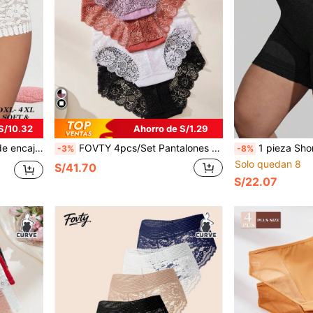
S/10.32
Ahorro de S/1.29
ranspirable, adecuada para el uso diario en verano
FOVTY 4pcs/Set Pantalones cortos de cintura alta de satén y encaje para mujer de talla grande, bragas elegantes, de moda, cómodas y versátiles, adecuadas para uso diario y ocio en el hogar
1 pieza Shorts de yoga elásticos para mujer talla grande, cintura alta, a prueba
-3%
-8%
Solo quedan 8
S/41.70
S/22.07