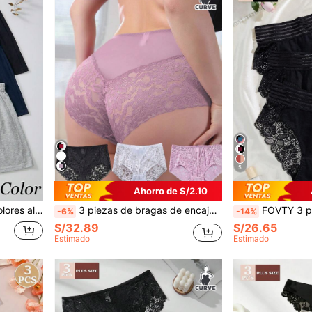
5
Ahorro de S/2.10
 moda Deportivos de pierna larga de algodón puro
3 piezas de bragas de encaje sexys para mujer de talla grande, ropa interior ajustada
FOVTY 3 piezas de bragas para mujeres de
-6%
-14%
S/32.89
S/26.65
Estimado
Estimado