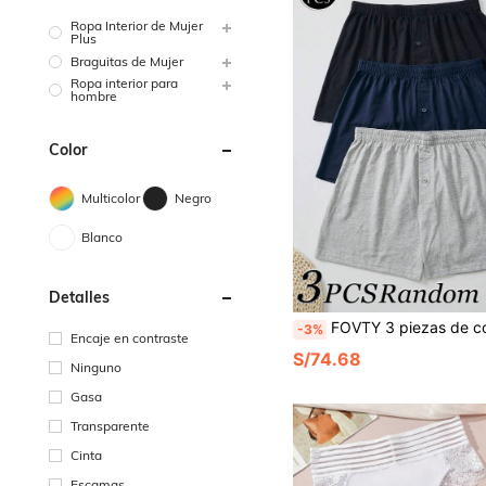
Ropa Interior de Mujer
Plus
Braguitas de Mujer
Ropa interior para
hombre
Color
Multicolor
Negro
Blanco
Detalles
FOVTY 3 piezas de colores aleatorios Regalo del Día del Padre para novio Ropa interior tipo bóxer para hombres Cómodos Transpirables de
-3%
Encaje en contraste
S/74.68
Ninguno
Gasa
Transparente
Cinta
Escamas