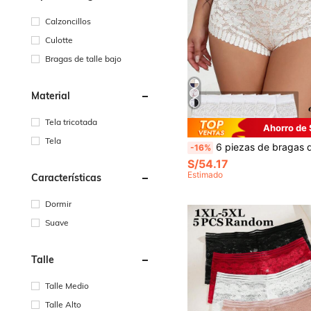
Calzoncillos
Culotte
Bragas de talle bajo
Material
Tela tricotada
Ahorro de 
Tela
6 piezas de bragas de encaje blanco sexy para mujer de talla grande, ropa interior casual para el hogar con estampado hueco, ligera y t
-16%
S/54.17
Estimado
Características
Dormir
Suave
Talle
Talle Medio
Talle Alto