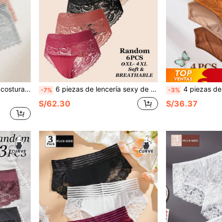
a tipo hipster, ropa interior para mujer
6 piezas de lencería sexy de encaje para mujer de talla grande, estilo aleatorio, lencería fina de verano con estampado floral, ropa de dormir
4 piezas de bragas y ropa interior ligera p
-7%
-3%
S/62.30
S/36.37