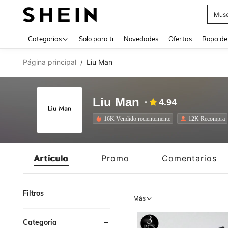
Daz
Use up 
Categorías
Solo para ti
Novedades
Ofertas
Ropa de
Página principal
Liu Man
/
Liu Man
4.94
16K Vendido recientemente
12K Recompra
Artículo
Promo
Comentarios
Filtros
Más
Categoría