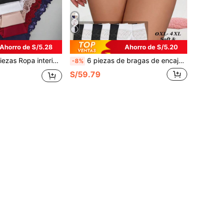
Ahorro de S/5.28
Ahorro de S/5.20
ca suave para mujer de talla grande, Otoño/Invierno
6 piezas de bragas de encaje sexy blanco y negro para mujer de talla grande, lencería casual para el hogar con estampado hueco, ligera y transpirable, adecuada para uso diario en verano
-8%
S/59.79