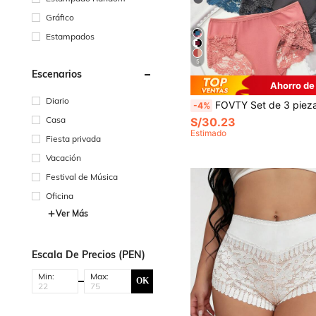
Gráfico
Estampados
5
Escenarios
Ahorro de
Diario
FOVTY Set de 3 piezas Bragas de encaje sexy, shorts de yoga, ropa interior, anti-rozaduras, para otoño/inv
-4%
Casa
S/30.23
Estimado
Fiesta privada
Vacación
Festival de Música
Oficina
Ver Más
Escala De Precios (PEN)
Min:
Max:
OK