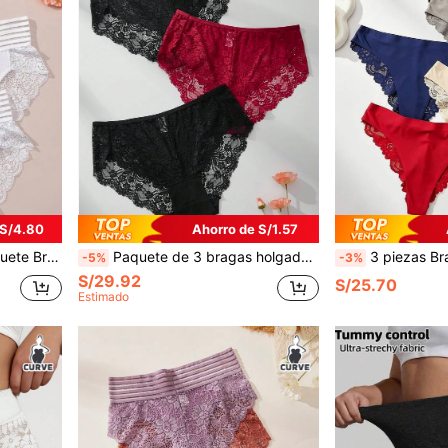
 S/4.80
Ahorro de S/1.57
 cómoda para el día a día
Paquete de 3 bragas holgadas y cómodas con ribete de encaje para mujer de talla grande, para otoño/invierno
3 piezas Bragas de encaje sexy y rop
-5%
-3%
S/29.92
S/25.70
Estimado