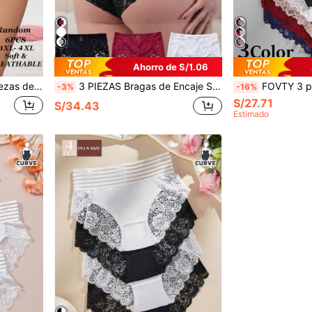
Ahorro de S/1.06
e talla grande, lencería fina de verano
3 PIEZAS Bragas de Encaje Sexy Talla Grande Ropa Interior para Mujer
FOVTY 3 piezas Ropa interior clási
-3%
-16%
S/27.71
S/34.43
Estimado