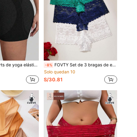
 de sentadillas, control de abdomen, adecuados para ejercicio, entrenamiento, ciclismo, shorts de compresión negros
FOVTY Set de 3 bragas de encaje con lazo y diseño triangular sexy para mujer de talla grande, para verano
-8%
Solo quedan 10
S/30.81