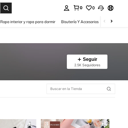
0
0
a. Press Enter to select.
Ropa interior y ropa para dormir
Bisutería Y Accesorios
Zapatos
H
Seguir
2.5K Seguidores