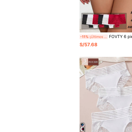
FOVTY 6 piezas de lencería sexy de encaje floral para mujer d
-11%
¡Últimos 3 días
S/57.68