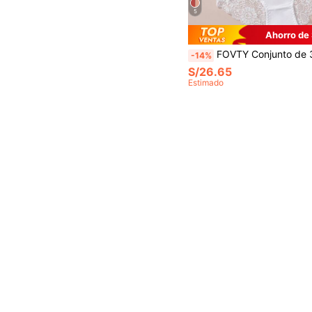
5
Ahorro de
FOVTY Conjunto de 3 piezas de lencería y bragas sexy de encaje para mujer de talla
-14%
S/26.65
Estimado