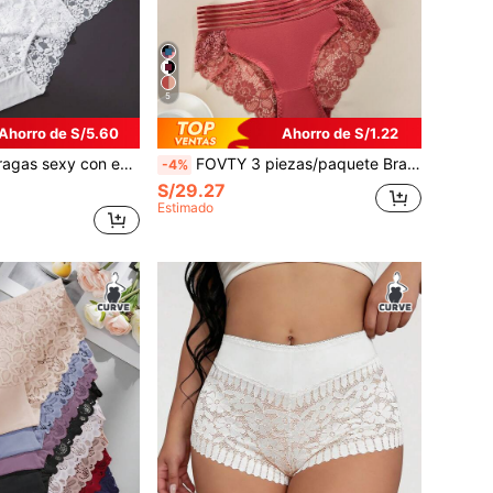
5
Ahorro de S/5.60
Ahorro de S/1.22
ncaje talla grande para volver al colegio
FOVTY 3 piezas/paquete Bragas de mujer talla grande con elástico y ribete de encaje de unicolor
-4%
S/29.27
Estimado