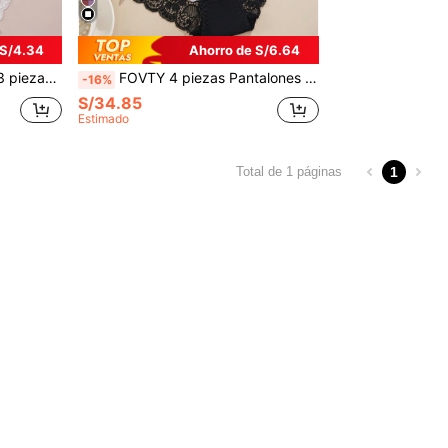
 S/4.34
Ahorro de S/6.64
 grande, para otoño/invierno
FOVTY 4 piezas Pantalones cortos de cintura alta de satén y encaje para mujer de talla grande, bragas elegantes, de moda, cómodas y versátiles, adecuadas para uso diario y ocio en el hogar
-16%
S/34.85
Estimado
1
Total de 1 páginas