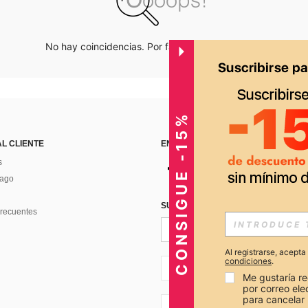
No hay coincidencias. Por favor inténtalo de nuevo.
CONSIGUE -15%
AL CLIENTE
ENCUÉNTRANOS EN
s
Pago
SUSCRÍBETE PARA RECIBIR OFERTA
recuentes
Al registrarse, acept
condiciones
.
PE + 51
Me gustaría re
por correo el
para cancelar 
PE + 51