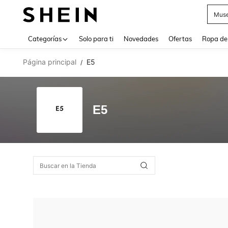
Muse
Use up 
Categorías
Solo para ti
Novedades
Ofertas
Ropa de
Página principal
E5
/
E5