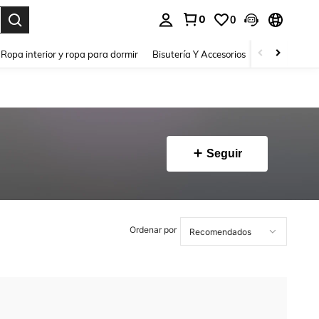
0
0
a. Press Enter to select.
Ropa interior y ropa para dormir
Bisutería Y Accesorios
Zapatos
H
Seguir
Ordenar por