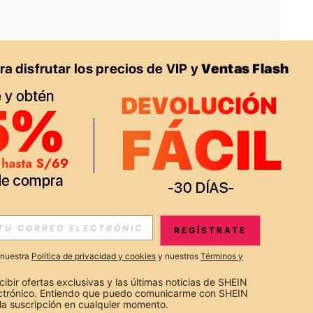
APP
S EXCLUSIVAS, PROMOCIONES Y NOTICIAS DE SHEIN
REGÍSTRATE
Suscribir
a nuestra
Política de privacidad y cookies
y nuestros
Términos y
Suscribirte
cibir ofertas exclusivas y las últimas noticias de SHEIN 
ectrónico. Entiendo que puedo comunicarme con SHEIN 
la suscripción en cualquier momento.
Suscribir