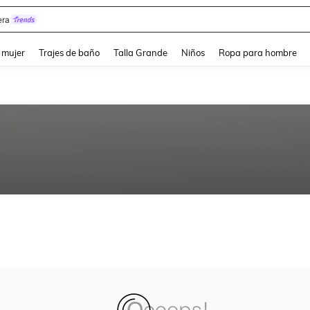
ra
and down arrow keys to navigate search Búsqueda reciente and Busca y Encuentr
 mujer
Trajes de baño
Talla Grande
Niños
Ropa para hombre