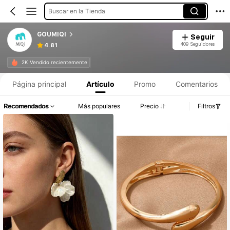
Buscar en la Tienda
GOUMIQI
Seguir
409 Seguidores
4.81
2K Vendido recientemente
Página principal
Artículo
Promo
Comentarios
Recomendados
Más populares
Precio
Filtros