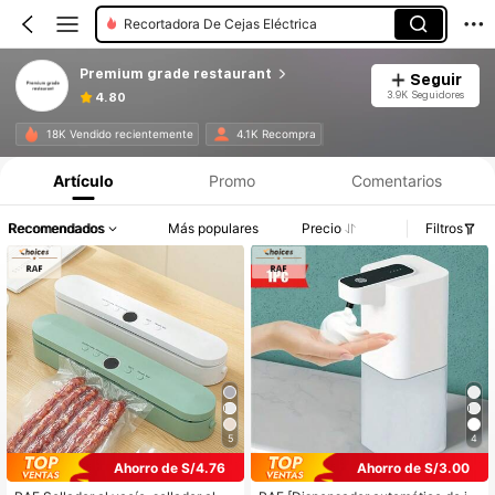
Recortadora De Cejas Eléctrica
Premium grade restaurant
Seguir
3.9K Seguidores
4.80
18K Vendido recientemente
4.1K Recompra
Artículo
Promo
Comentarios
Recomendados
Más populares
Precio
Filtros
5
4
Ahorro de S/4.76
Ahorro de S/3.00