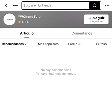
Buscar en la Tienda
YWChengTu
Seguir
3 Seguidores
4.94
Artículo
Comentarios
Recomendados
Más populares
Precio
Filtros
No hay coincidencias
Por favor inténtelo de nuevo.