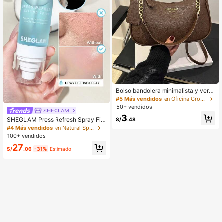
Bolso bandolera minimalista y vers
átil de unicolor con letra para mujer
#5 Más vendidos
en Oficina Crossbody de mujer
es, elegante bolso de cadena para
50+ vendidos
SHEGLAM
el hombro, adecuado para compras,
3
billetera, compras, mujeres jóvenes,
SHEGLAM Press Refresh Spray Fija
S/
.48
estudiantes universitarios, recién c
dor Marca De Belleza CosméTica
#4 Más vendidos
en Natural Spray fijador
asados, oficinistas. Ideal para oficin
Maquillaje Para Mujeres Y NiñAs
100+ vendidos
a, escuela, trabajo, negocios, viaje
27
s, actividades al aire libre y otras oc
S/
.06
-31%
Estimado
asiones.