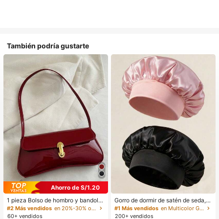
También podría gustarte
Ahorro de S/1.20
1 pieza Bolso de hombro y bandoler
Gorro de dormir de satén de seda, a
a de cuero sintético aceitado retro
decuado para cabello largo, trenza
#2 Más vendidos
en 20%-30% off Bolsos de hombro para mujer
#1 Más vendidos
en Multicolor Gorros para el pelo para mujer
para mujer, adecuado para citas, sa
s, rastas y cabello rizado. Suave, u
60+ vendidos
200+ vendidos