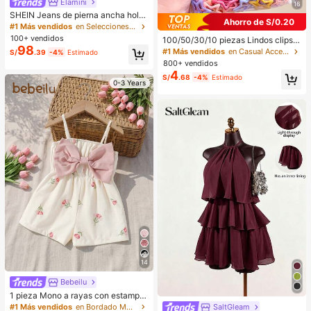
Elamini
16
SHEIN Jeans de pierna ancha holg
Ahorro de S/0.20
ados con bolsillo insertado y borda
#1 Más vendidos
en Selecciones de tendencias de K-J Mujer Denim
do de mariposa lavados para mujer,
100+ vendidos
100/50/30/10 piezas Lindos clips d
mujer alta, Y2K
98
e estrella de cinco puntas estilo Y2
#1 Más vendidos
en Casual Accesorios para el cabello de las mujere
S/
.39
-4%
Estimado
K, clips de cabello coloridos, acces
800+ vendidos
orios básicos para el cabello - Adec
4
S/
.68
-4%
Estimado
uados para niñas, uso diario en la e
0-3 Years
scuela, fiestas, deportes, estética
14
Bebeilu
1 pieza Mono a rayas con estampa
do integral y lazo, lindo y sencillo p
#1 Más vendidos
en Bordado Monos para niñas
SaltGleam