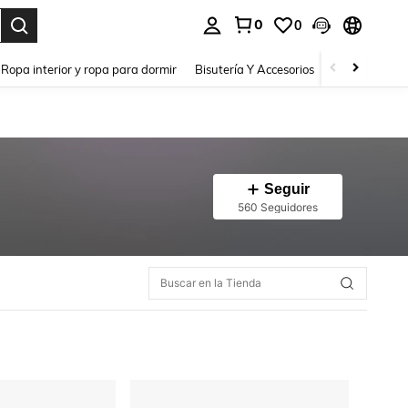
0
0
a. Press Enter to select.
Ropa interior y ropa para dormir
Bisutería Y Accesorios
Zapatos
H
Seguir
560 Seguidores