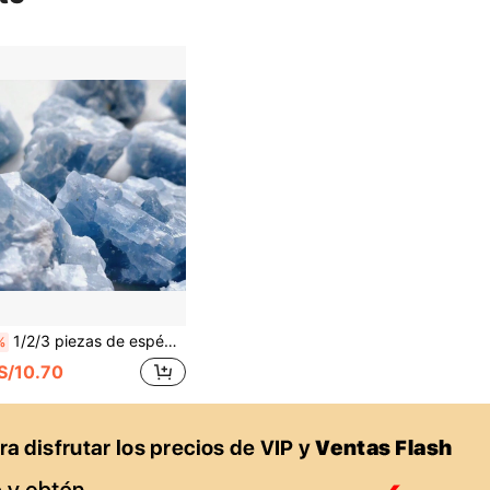
1/2/3 piezas de espécimen de cristal de kyanita azul natural, decoración de fiesta, colección de mineralogía, cristal curativo, decoración de joyas de alta gama para DIY, conglomerado de cuarzo de alta energía, piedra energética cruda, yoga, meditación, decoración espiritual de piedras preciosas, mejor regalo de vacaciones
%
S/10.70