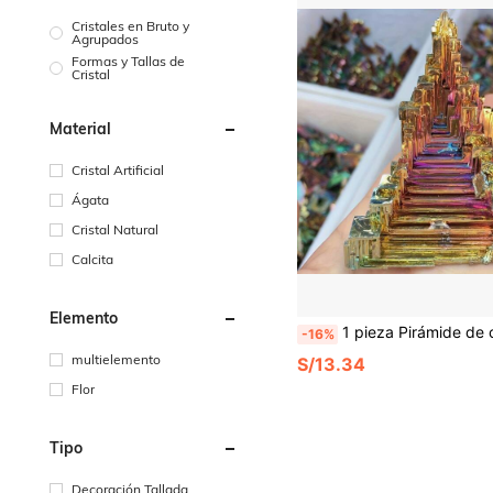
Cristales en Bruto y
Agrupados
Formas y Tallas de
Cristal
Material
Cristal Artificial
Ágata
Cristal Natural
Calcita
Elemento
1 pieza Pirámide de cristal de bismuto asimétrica, forma de arcoíris colorido, artesanía de cristal artificial rara, decoración interior/exterior, estatua, meditación, colgante de joyería DIY, suministros para hacer 
-16%
multielemento
S/13.34
Flor
Tipo
Decoración Tallada