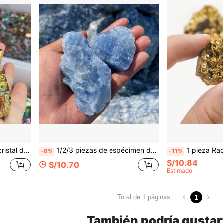
joyas y cuentas, gran regalo para Navidad, Halloween, Día de la Independencia
1/2/3 piezas de espécimen de cristal de kyanita azul natural, decoración de fiesta, colección de mineralogía, cristal curativo, decoración de joyas de alta gama para DIY, conglomerado de cuarzo de alta energía, piedra energética cruda, yoga, meditación, decoración espiritual de piedras preciosas, mejor regalo de vacaciones
1 pieza Racimo de ágata cristalina chapada en oro - Artesanía electrolítica, decoración de cri
-6%
-11%
S/10.84
S/10.70
Estimado
1
Total de 1 páginas
También podría gustar