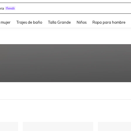
ra
and down arrow keys to navigate search Búsqueda reciente and Busca y Encuentr
 mujer
Trajes de baño
Talla Grande
Niños
Ropa para hombre