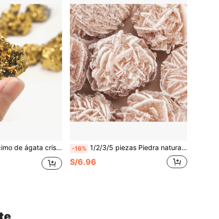
stal para interiores, colección de especímenes de cristal, decoración de joyería de alta gama DIY, fiesta de vacaciones, mejor regalo de vacaciones
1/2/3/5 piezas Piedra natural de rosa blanca del desierto en bruto, piedra natural de tipo yeso, joyería DIY, piedra decorativa de interior, piedra difusora de aromaterapia, muestra de decoración de joyería premium, trae buena suerte, cristal de meditación chakra yoga, mejor regalo para vacaciones
-16%
S/6.96
te