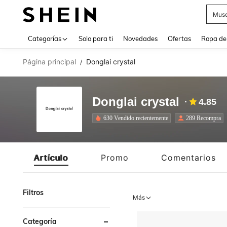
Muse
Use up 
Categorías
Solo para ti
Novedades
Ofertas
Ropa de
Página principal
Donglai crystal
/
Donglai crystal
4.85
630 Vendido recientemente
289 Recompra
Artículo
Promo
Comentarios
Filtros
Más
Categoría