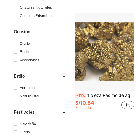
Cristales Naturales
Cristales Prismáticos
Ocasión
Diario
Boda
Vacaciones
Estilo
Fantasía
1 pieza Racimo de ágata cristalina chapada en oro - Artesanía electrolítica, decoración de cristal para interiores, colección de especímenes de cristal, decoración de joyería de alta gama DIY, fiesta de vacaciones, mejor regalo de vacaciones
-11%
Naturalista
S/10.84
Estimado
Festivales
Navideño
Diario