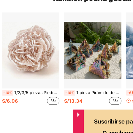
1/2/3/5 piezas Piedra natural de rosa blanca del desierto en bruto, piedra natural de tipo yeso, joyería DIY, piedra decorativa de interior, piedra difusora de aromaterapia, muestra de decoración de joyería premium, trae buena suerte, cristal de meditación chakra yoga, mejor regalo para vacaciones
1 pieza Pirámide de cristal de bismuto asimétrica, forma de arcoíris colorido, artesanía de cristal artificial rara, decoración interior/exterior, estatua, meditación, colgante de joyería DIY, suministros para hacer joyas y cuentas, gran regalo para Navidad, Halloween, Día de la Independencia
-16%
-16%
-6
S/6.96
S/13.34