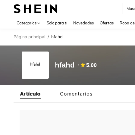
Muse
Use up 
Categorías
Solo para ti
Novedades
Ofertas
Ropa de
Página principal
hfahd
/
hfahd
5.00
Artículo
Comentarios