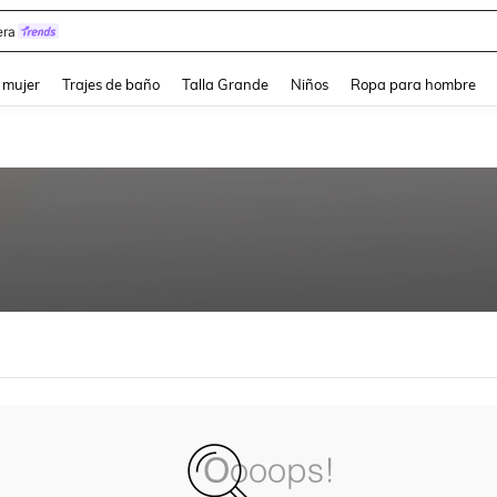
ra
and down arrow keys to navigate search Búsqueda reciente and Busca y Encuentr
 mujer
Trajes de baño
Talla Grande
Niños
Ropa para hombre