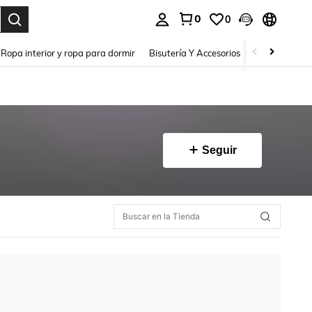
0
0
a. Press Enter to select.
Ropa interior y ropa para dormir
Bisutería Y Accesorios
Zapatos
H
Seguir