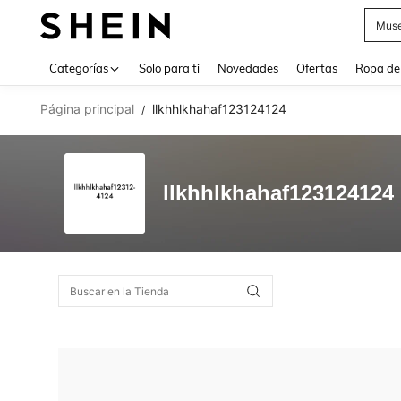
Muse
Use up 
Categorías
Solo para ti
Novedades
Ofertas
Ropa de
Página principal
llkhhlkhahaf123124124
/
llkhhlkhahaf123124124