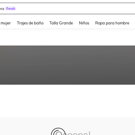
ra
and down arrow keys to navigate search Búsqueda reciente and Busca y Encuentr
 mujer
Trajes de baño
Talla Grande
Niños
Ropa para hombre