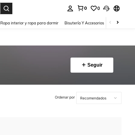
0
0
a. Press Enter to select.
Ropa interior y ropa para dormir
Bisutería Y Accesorios
Zapatos
H
Seguir
Ordenar por