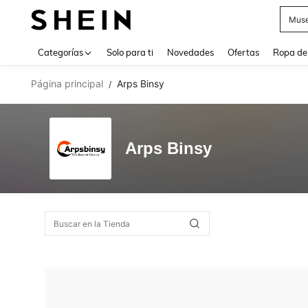
Muse
Use up 
Categorías
Solo para ti
Novedades
Ofertas
Ropa de
Página principal
Arps Binsy
/
Arps Binsy