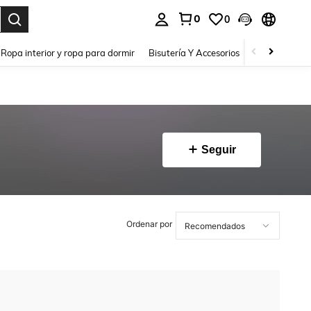
0
0
a. Press Enter to select.
Ropa interior y ropa para dormir
Bisutería Y Accesorios
Zapatos
H
Seguir
Ordenar por