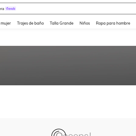
ra
and down arrow keys to navigate search Búsqueda reciente and Busca y Encuentr
 mujer
Trajes de baño
Talla Grande
Niños
Ropa para hombre