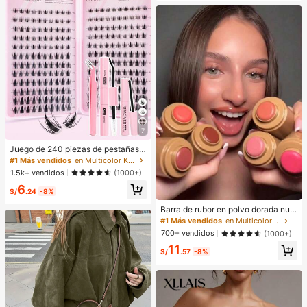
7
Juego de 240 piezas de pestañas p
ostizas de hada, herramienta de ma
#1 Más vendidos
en Multicolor Kits de pestañas postizas y adhesivo
quillaje de verano, natural y delicad
1.5k+ vendidos
(1000+)
a, crea un maquillaje de ojos de dib
6
ujos animados exquisito, diseño de l
S/
.24
-8%
ongitud mixta, fácil de recortar, ade
cuado para diferentes formas de oj
Barra de rubor en polvo dorada nue
os, reutilizable, alta relación costo-
va de Hailesi, rubor en polvo de dob
#1 Más vendidos
en Multicolor Rubor
rendimiento, perfecto para principia
le uso para mejillas y labios
700+ vendidos
(1000+)
ntes de maquillaje, pestañas de ma
nga
11
S/
.57
-8%