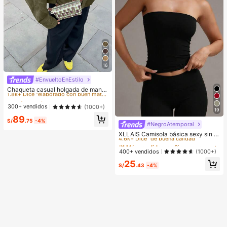
16
#EnvueltoEnEstilo
#1 Más vendidos
en Bolsillo Prendas de abrigo informales
1.8k+ Dice "elaborado con buen material"
Chaqueta casual holgada de mang
a larga con un solo botón de ante si
#1 Más vendidos
#1 Más vendidos
en Bolsillo Prendas de abrigo informales
en Bolsillo Prendas de abrigo informales
ntético para mujer, otoño
1.8k+ Dice "elaborado con buen material"
1.8k+ Dice "elaborado con buen material"
300+ vendidos
(1000+)
19
#1 Más vendidos
en Bolsillo Prendas de abrigo informales
89
S/
.75
-4%
#NegroAtemporal
1.8k+ Dice "elaborado con buen material"
#1 Más vendidos
en Sin mangas Tops de mujer
4.6k+ Dice "de buena calidad"
XLLAIS Camisola básica sexy sin tir
antes, top tubo ajustado elástico de
#1 Más vendidos
#1 Más vendidos
en Sin mangas Tops de mujer
en Sin mangas Tops de mujer
unicolor a la moda, adecuado para
4.6k+ Dice "de buena calidad"
4.6k+ Dice "de buena calidad"
400+ vendidos
(1000+)
mujeres en todas las estaciones, ca
#1 Más vendidos
en Sin mangas Tops de mujer
25
sual negro de verano, estética Y2K
S/
.43
-4%
4.6k+ Dice "de buena calidad"