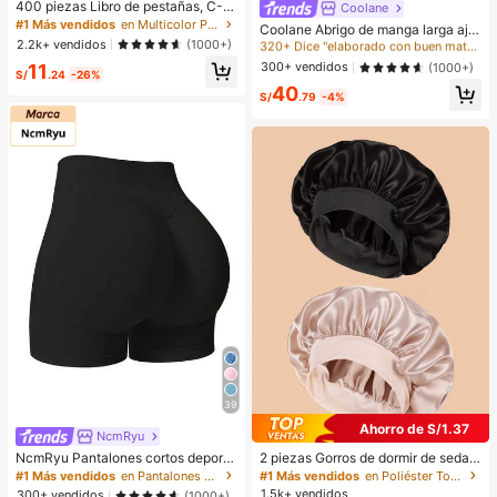
400 piezas Libro de pestañas, C-C
320+ Dice "elaborado con buen material"
Coolane
urling, Nuevas pestañas postizas DI
#1 Más vendidos
en Multicolor Pestañas individuales
#1 Más vendidos
#1 Más vendidos
en Botón Prendas de abrigo informales
en Botón Prendas de abrigo informales
Coolane Abrigo de manga larga aju
Y, Esponjosas y suaves, Pestañas p
2.2k+ vendidos
stado y corto con cremallera, de cu
(1000+)
320+ Dice "elaborado con buen material"
320+ Dice "elaborado con buen material"
ostizas 3D de visón sintético, Maqu
ero negro, cómodo, estilo streetwea
#1 Más vendidos
en Botón Prendas de abrigo informales
300+ vendidos
11
(1000+)
illaje, Extensiones de pestañas, Pes
S/
.24
-26%
r, rave, hippie, athleisure y Y2K para
tañas cortas, Pestañas ligeras DIY,
320+ Dice "elaborado con buen material"
40
mujer, otoño
S/
.79
-4%
Extensiones de pestañas postizas
DIY en casa, Uso diario
39
Ahorro de S/1.37
NcmRyu
NcmRyu Pantalones cortos deporti
2 piezas Gorros de dormir de seda y
vos negros de verano con levantam
satén de lujo, unicolor, gorros elásti
#1 Más vendidos
en Pantalones deportivos para mujer
#1 Más vendidos
en Poliéster Toallas para el cabello
iento y moldeado sin costuras para
cos de protección del cabello, liger
1.5k+ vendidos
300+ vendidos
(1000+)