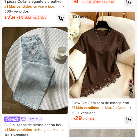
8
1 pieza Collar elegante y creativo d
S/
.35
-8%
¡Últimos 2 días
21 S22 S23 S24 S25 S26/Honor/et
e acero inoxidable con letra del alfa
#1 Más vendidos
en Acero inoxidable Collares De Mujer
c.
beto inglés en estilo burbuja, color
600+ vendidos
dorado, collar personalizado casual
7
S/
.16
-3%
¡Últimos 2 días
para mujer, cadena de clavícula
4
GlowEve Camiseta de manga corta
de cuello redondo de unicolor casu
#1 Más vendidos
en Marrón Camisetas básicas informales
al versátil para uso diario para muje
100+ vendidos
r
29
Elamini
S/
.75
-4%
SHEIN Jeans de pierna ancha holg
ados con bolsillo insertado y borda
#1 Más vendidos
en Holgado Mujer Denim
do de mariposa lavados para mujer,
100+ vendidos