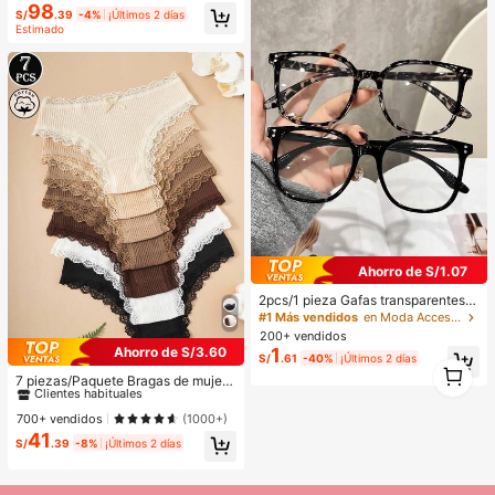
mujer alta, Y2K
98
S/
.39
-4%
¡Últimos 2 días
Estimado
Ahorro de S/1.07
2pcs/1 pieza Gafas transparentes d
e marco grande con estampado de l
#1 Más vendidos
en Moda Accesorios para gafas y gafas de mujer
eopardo y estilo bohemio de materi
200+ vendidos
al TR para mujer, adecuadas para t
1
Ahorro de S/3.60
S/
.61
-40%
¡Últimos 2 días
#1 Más vendidos
en Tejido De Punto Calzoncillos de mujer
odas las estaciones
1
Clientes habituales
7 piezas/Paquete Bragas de mujer
1
con estampado floral y ribete de en
#1 Más vendidos
#1 Más vendidos
en Tejido De Punto Calzoncillos de mujer
en Tejido De Punto Calzoncillos de mujer
caje de color contrastante, para us
Clientes habituales
Clientes habituales
700+ vendidos
(1000+)
o diario
41
#1 Más vendidos
en Tejido De Punto Calzoncillos de mujer
S/
.39
-8%
¡Últimos 2 días
Clientes habituales