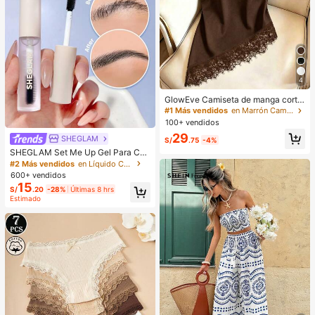
4
GlowEve Camiseta de manga corta
de cuello redondo de unicolor casu
#1 Más vendidos
en Marrón Camisetas básicas informales
al versátil para uso diario para muje
100+ vendidos
r
29
SHEGLAM
S/
.75
-4%
SHEGLAM Set Me Up Gel Para Cej
as Marca De Belleza CosméTica M
#2 Más vendidos
en Líquido Cejas
aquillaje Para Mujeres Y NiñAs
600+ vendidos
15
S/
.20
-28%
Últimas 8 hrs
Estimado