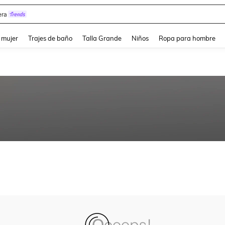
ra
and down arrow keys to navigate search Búsqueda reciente and Busca y Encuentr
 mujer
Trajes de baño
Talla Grande
Niños
Ropa para hombre