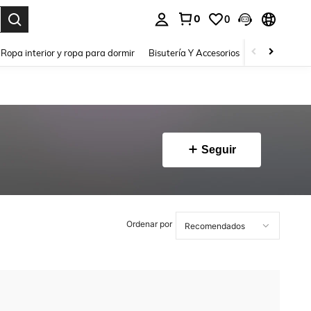
0
0
a. Press Enter to select.
Ropa interior y ropa para dormir
Bisutería Y Accesorios
Zapatos
H
Seguir
Ordenar por