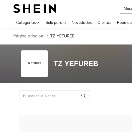
Muse
Use up 
Categorías
Solo para ti
Novedades
Ofertas
Ropa de
Página principal
TZ YEFUREB
/
TZ YEFUREB