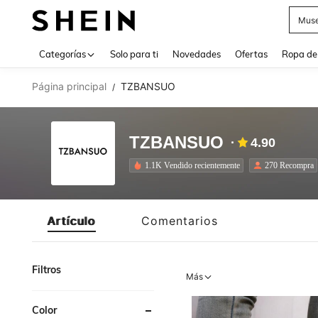
Daz
Use up 
Categorías
Solo para ti
Novedades
Ofertas
Ropa de
Página principal
TZBANSUO
/
TZBANSUO
4.90
1.1K Vendido recientemente
270 Recompra
Artículo
Comentarios
Filtros
Más
Color