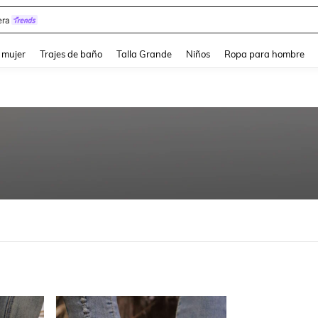
y
and down arrow keys to navigate search Búsqueda reciente and Busca y Encuentr
 mujer
Trajes de baño
Talla Grande
Niños
Ropa para hombre