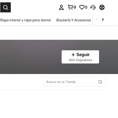
0
0
a. Press Enter to select.
Ropa interior y ropa para dormir
Bisutería Y Accesorios
Zapatos
H
Seguir
464 Seguidores