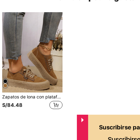
Zapatos de lona con plataforma para mujer, nuevos tenis informales de suela suave y ligeros para el otoño de 2025
S/84.48