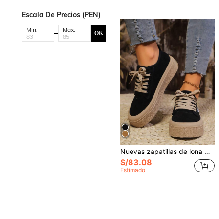
Escala De Precios (PEN)
Min:
Max:
OK
Nuevas zapatillas de lona para mujer de otoño 2025, zapatillas deportivas de plataforma con suela gruesa y ligera, de suela blanda
S/83.08
Estimado