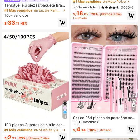
dor suelto Marca de Belleza Cosmé
#1 Más vendidos
en Mate Polvo
Temptuelle 6 piezas/paquete Braga
tica Maquillaje para Mujeres y Niña
300+ vendidos
(1000+)
s hipster de mujer con encaje sexy
s
#1 Más vendidos
en Encaje Pantalones cortos para mujer
18
y patchwork sin costuras, suaves, c
S/
.05
-28%
¡Últimos 3 días
100+ vendidos
ómodas y transpirables, adecuadas
Estimado
33
para yoga, deportes y uso diario, au
S/
.11
-8%
mentan la confianza
7
5
Set de 264 piezas de pestañas post
izas de hada, herramienta de maqui
300+ vendidos
100 piezas Guantes de nitrilo dese
llaje de verano, natural & ligera, cre
4
chables rosa, duraderos, impermea
#1 Más vendidos
en Muebles y accesorios de patio&Suministros para
S/
.34
-36%
Estimado
a un maquillaje de ojos manga exqu
bles, guantes duraderos, adecuado
isito, diseño de longitud mixta, fácil
2
s para cocina, tienda de tatuajes, s
S/
.91
-25%
¡Últimos 3 días
de recortar, adecuado para diversa