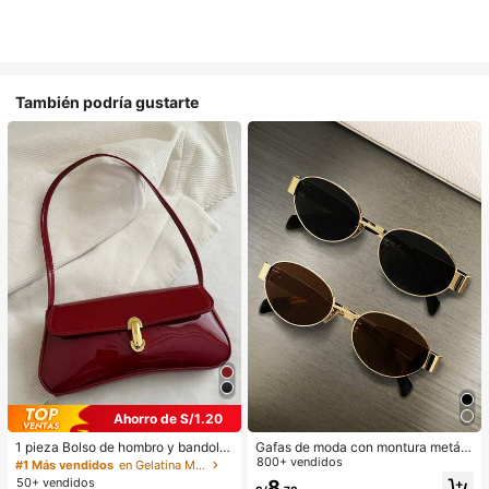
También podría gustarte
Ahorro de S/1.20
1 pieza Bolso de hombro y bandoler
Gafas de moda con montura metáli
a de cuero sintético aceitado retro
ca ovalada/poligonal (media montu
800+ vendidos
#1 Más vendidos
en Gelatina Monedero
para mujer, adecuado para citas, sa
ra), adecuadas para uso diario y act
50+ vendidos
8