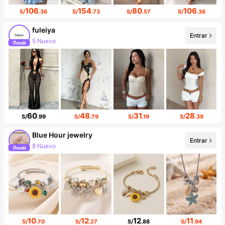
106
154
80
106
S/
.36
S/
.73
S/
.57
S/
.36
fuleiya
Entrar
5 Nuevo
Incremento de seguidores de 568%
60
48
31
28
S/
.99
S/
.79
S/
.19
S/
.39
Blue Hour jewelry
Entrar
8 Nuevo
Incremento de seguidores de 15%
10
12
12
11
S/
.70
S/
.27
S/
.88
S/
.94