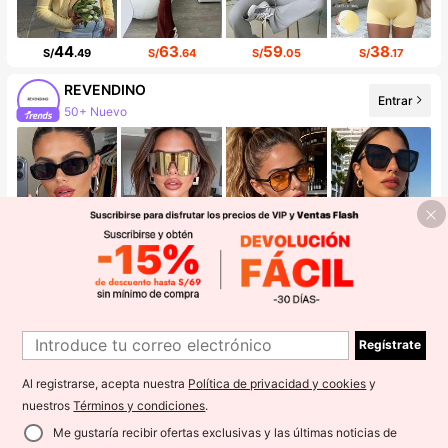
44
63
59
38
S/
.49
S/
.64
S/
.05
S/
.17
REVENDINO
Entrar
50+ Nuevo
Incremento de seguidores de 139%
6
16
9
9
S/
.94
S/
.88
S/
.08
S/
.78
WEIhan
Entrar
¡La tienda tiene artículos nuevos
Incremento de seguidores de 55%
Regístrate
Al registrarse, acepta nuestra
Política de privacidad y cookies
y
nuestros
Términos y condiciones
.
Me gustaría recibir ofertas exclusivas y las últimas noticias de