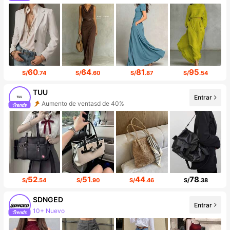
60
64
81
95
S/
.74
S/
.60
S/
.87
S/
.54
TUU
Entrar
Aumento de ventasd de 40%
Incremento de seguidores de 57%
52
51
44
78
S/
.54
S/
.90
S/
.46
S/
.38
SDNGED
10+ Nuevo
Entrar
141K seguidores