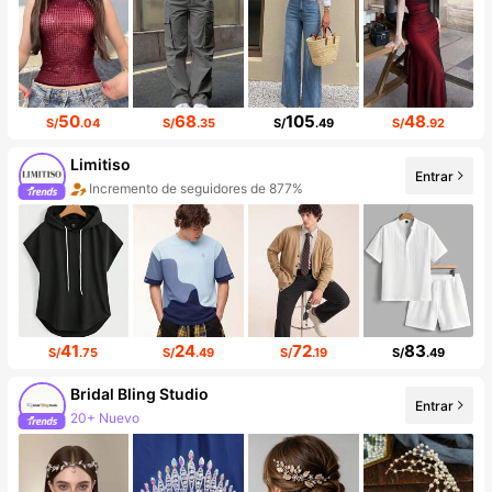
50
68
105
48
S/
.04
S/
.35
S/
.49
S/
.92
Limitiso
Entrar
Incremento de seguidores de 877%
Aumento de ventas del 999%+
41
24
72
83
S/
.75
S/
.49
S/
.19
S/
.49
Bridal Bling Studio
Entrar
20+ Nuevo
Incremento de seguidores de 732%