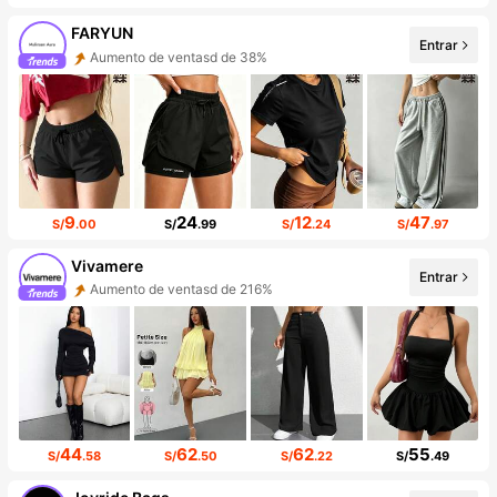
FARYUN
Entrar
Aumento de ventasd de 38%
Incremento de seguidores de 428%
9
24
12
47
S/
.00
S/
.99
S/
.24
S/
.97
Vivamere
Entrar
Aumento de ventasd de 216%
Incremento de seguidores de 594%
44
62
62
55
S/
.58
S/
.50
S/
.22
S/
.49