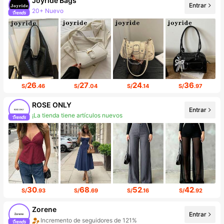
Joyride Bags
Entrar
20+ Nuevo
Incremento de seguidores de 439%
26
27
24
36
S/
.46
S/
.04
S/
.14
S/
.97
ROSE ONLY
Entrar
¡La tienda tiene artículos nuevos
Incremento de seguidores de 219%
30
68
52
42
S/
.93
S/
.69
S/
.16
S/
.92
Zorene
Entrar
Incremento de seguidores de 121%