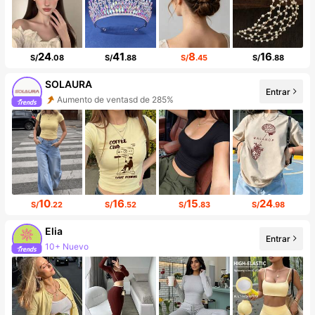
24
41
8
16
S/
.08
S/
.88
S/
.45
S/
.88
SOLAURA
Entrar
Aumento de ventasd de 285%
Incremento de seguidores de 233%
10
16
15
24
S/
.22
S/
.52
S/
.83
S/
.98
Elia
10+ Nuevo
Entrar
Incremento de seguidores de 419%