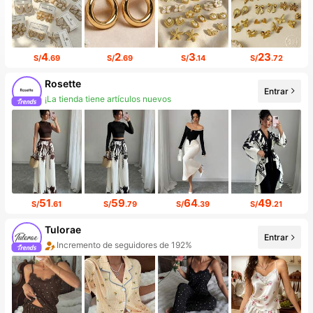
4
2
3
23
S/
.69
S/
.69
S/
.14
S/
.72
Rosette
Entrar
¡La tienda tiene artículos nuevos
51
59
64
49
S/
.61
S/
.79
S/
.39
S/
.21
Tulorae
Entrar
Incremento de seguidores de 192%