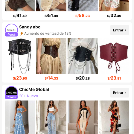
41
51
58
32
S/
.49
S/
.49
S/
.23
S/
.49
Sandy abc
Entrar
Aumento de ventasd de 18%
Incremento de seguidores de 838%
23
14
20
23
S/
.90
S/
.33
S/
.28
S/
.81
ChicMe Global
Entrar
20+ Nuevo
Incremento de seguidores de 688%