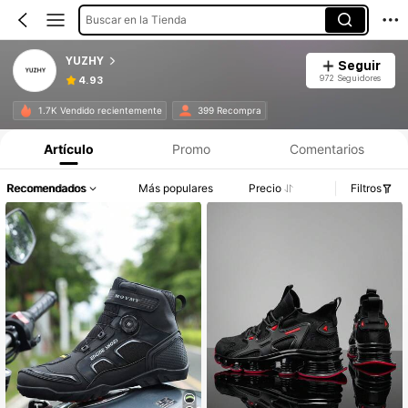
Buscar en la Tienda
YUZHY
Seguir
972 Seguidores
4.93
1.7K Vendido recientemente
399 Recompra
Artículo
Promo
Comentarios
Recomendados
Más populares
Precio
Filtros