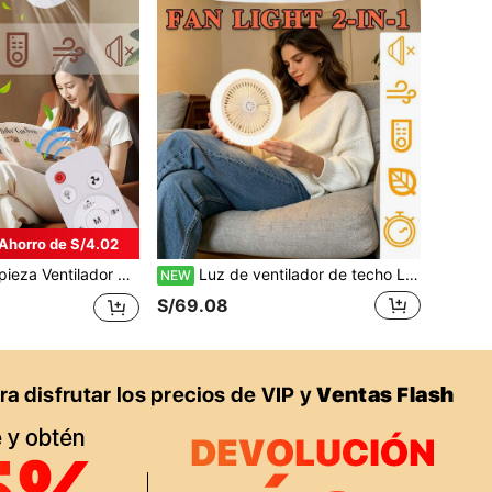
Ahorro de S/4.02
o grande de 20.4" con 6 aspas, base E26/27, luces LED originales frescas, control remoto, 3 velocidades de viento, regulable, adecuado para dormitorio, cocina, balcón, garaje, pantalla de lámpara redonda blanca
Luz de ventilador de techo LED E27 con control remoto - Ajustable 360° - Uso doméstico - 30W - Compatible 85-265V - Funcionamiento sin llave - Sin batería requerida
NEW
S/69.08