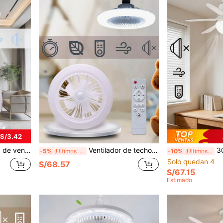
 S/3.42
ustables, luz ajustable, luz de ventilador de techo inteligente.
Ventilador de techo con luz LED de brillo ajustable con control remoto, 3 velocidades de viento y 3 colores de luz, diseño de perfil bajo, bombilla E27, adecuado para sala de estar, dormitorio, oficina y talla grande
30W E27 Ventilad
-5%
¡Últimos 3 días
-10%
¡Últimos 3 días
Solo quedan 4
S/68.57
S/67.15
Estimado