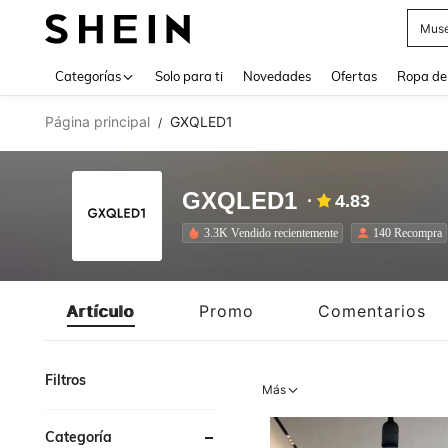
Muse
Use up 
Categorías
Solo para ti
Novedades
Ofertas
Ropa de
Página principal
GXQLED1
/
GXQLED1
4.83
3.3K Vendido recientemente
140 Recompra
Artículo
Promo
Comentarios
Filtros
Más
Categoría