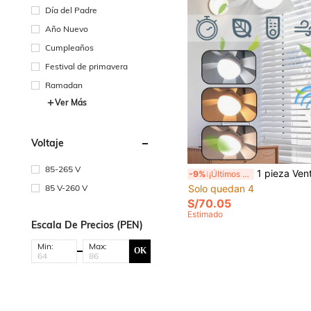
Día del Padre
Año Nuevo
Cumpleaños
Festival de primavera
Ramadan
Ver Más
Voltaje
85-265 V
1 pieza Ventilador de techo LED redondo de 16.5", con control remoto, 3 ajustes de velocidad, regulable, motor silencioso, función de temporizador, casquillo E27, 
-9%
¡Últimos 3 días
Solo quedan 4
85 V-260 V
S/70.05
Estimado
Escala De Precios (PEN)
Min:
Max:
OK