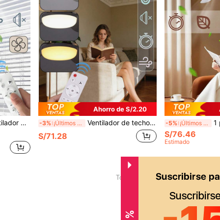
Ahorro de S/2.20
no impermeable, adecuado para dormitorio, cocina, balcón, garaje - Cableado fijo, 85V-265V
Ventilador de techo versátil con luz y control remoto - Tamaño de 42 cm, luces LED de 30W, base E27, 3 velocidades, regulable 3000K-6500K, perfecto para sala de estar, cocina, oficina - Blanco y multicolor
1 pieza Ventilador de tech
-3%
¡Últimos 3 días
-5%
¡Últimos 3 días
S/76.46
S/71.28
Estimado
1
Total de 1 páginas