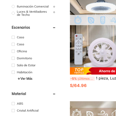
Iluminación Comercial
Luces & Ventiladores
de Techo
Escenarios
Casa
Casa
Oficina
Dormitorio
Sala de Estar
Ahorro de
Habitación
1 pieza, Luz de ventilador de techo de 30W E27, compatible con control remoto, tres velocidades aj
-5%
¡Últimos 3 días
Ver Más
S/64.96
Material
ABS
Cristal Artificial