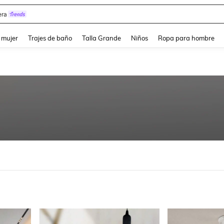
ra
and down arrow keys to navigate search Búsqueda reciente and Busca y Encuentr
 mujer
Trajes de baño
Talla Grande
Niños
Ropa para hombre