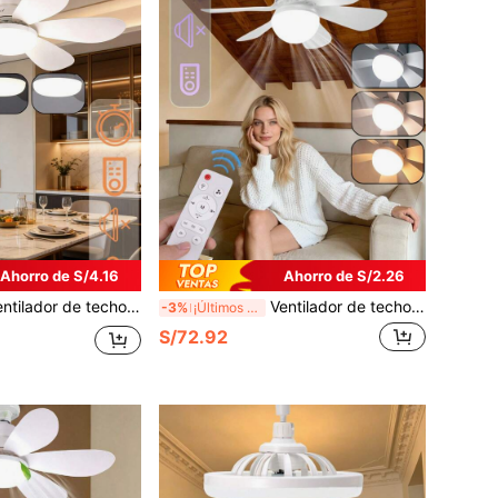
Ahorro de S/4.16
Ahorro de S/2.26
echo LED versátil de 40W con control remoto - Base E27, incluye bombilla - Perfecto para dormitorio, sala de estar, cocina y balcón
Ventilador de techo LED versátil de 30W con control remoto - Base E27, incluye bombilla - Perfecto para dormitorio, sala de estar, cocina y balcón
-3%
¡Últimos 3 días
S/72.92