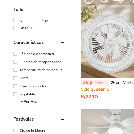
Talla
S
M
Unitalla
Características
Eficiencia energética
Función de temporizador
Temperatura de color ajust
able
ligero
26cm Ventilador de techo con control remoto, 30W 3 velocidades, 3 temperaturas de color (3000K-6500K) bombilla LED regulable, ventilador de techo atornillable, rotación de 360°, ventilador de techo mini, casquillo E27
-3%
¡Últimos 3 días
Cambia de color
Solo quedan 8
regulable
S/77.10
Ver Más
Festivales
Día de la Madre