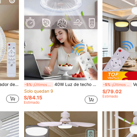
, adecuado para dormitorio, cocina, armario, ventilador de techo mini inalámbrico - Blanco, pantalla de cristal mejorada y función de aroma
40W Luz de techo de ventilador LED regulable con control remoto, 3 velocidades, temperatura de color ajustable, instalación empotrada fácil - Adecuado para sala de estar, dormitorio, oficina
Ventilador de t
-5%
¡Últimos 3 días
-5%
¡Últimos 3 días
Solo quedan 9
S/79.02
Estimado
S/84.15
Estimado