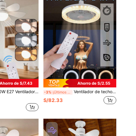
Ahorro de S/7.43
Ahorro de S/2.55
or de techo LED con luz de color cambiante - Fácil instalación, control remoto, 3 velocidades y temporizador de sueño para sala de estar y hogar
Ventilador de techo inteligente 2 en 1 de 40W con control remoto, lámpara de iluminación, base de conversión E27, 85-265V, base de iluminación para dormitorio y sala de estar
-3%
¡Últimos 3 días
S/82.33