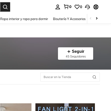
0
0
a. Press Enter to select.
Ropa interior y ropa para dormir
Bisutería Y Accesorios
Zapatos
H
Seguir
45 Seguidores