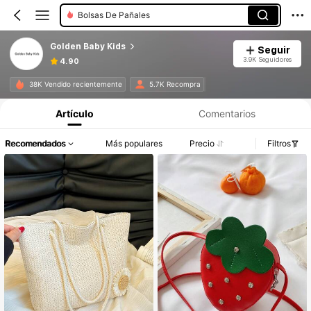
Bolsas De Pañales
Golden Baby Kids
Seguir
3.9K Seguidores
4.90
38K Vendido recientemente
5.7K Recompra
Artículo
Comentarios
Recomendados
Más populares
Precio
Filtros