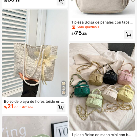
S/
.88
para estudiantes, mochila de gran c
apacidad para desplazamientos
1 pieza Bolsa de pañales con tapa a
batible minimalista de nailon, mochi
Solo quedan 1
la ligera de gran capacidad con múl
75
S/
.58
tiples compartimentos para mamás
y bebés
Bolso de playa de flores tejido en mi
21
niatura, bolso de hombro de moda
S/
.68
Estimado
1 pieza Bolso de mano mini con bor