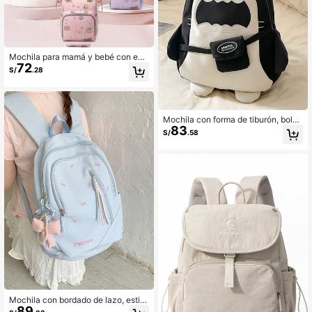
Mochila para mamá y bebé con est
72
ampado de panda lindo, bolsa multif
S/
.28
uncional de gran capacidad para m
amá, mochila ligera para salidas de
mamá
Mochila con forma de tiburón, bolsa
83
de alta capacidad para estudiantes,
S/
.58
de vuelta a la escuela
Mochila con bordado de lazo, estilo
89
fresco y femenino, mochila escolar