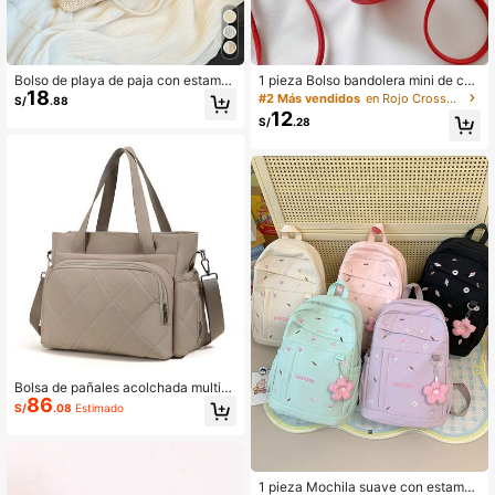
Bolso de playa de paja con estamp
1 pieza Bolso bandolera mini de cue
18
ado floral mini, bolso de hombro de
ro PU con cierre de cremallera, dise
#2 Más vendidos
en Rojo Crossbody de mujer
S/
.88
moda para niñas
ño lindo y de moda con fresa de str
12
S/
.28
ass para uso diario
Bolsa de pañales acolchada multifu
86
ncional, bolso de mano y bandolera
S/
.08
Estimado
de gran capacidad para madre y be
bé, bolso ligero e impermeable para
salidas de mamá
1 pieza Mochila suave con estampa