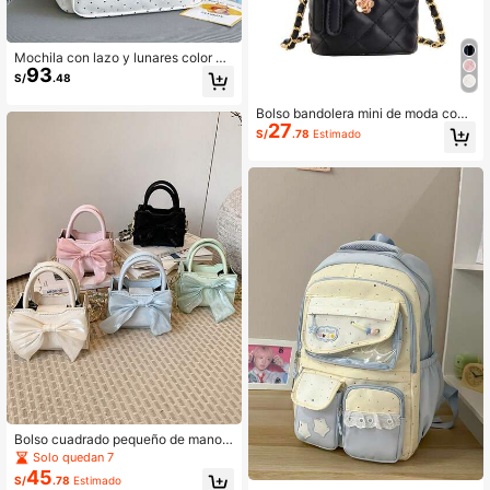
Mochila con lazo y lunares color cr
93
ema blanco con ribete de encaje, m
S/
.48
ochila escolar de gran capacidad y
ligera para estudiantes de secundar
Bolso bandolera mini de moda con
ia y bachillerato, mochila para ir al t
27
decoración de lazo para niña
rabajo
S/
.78
Estimado
Bolso cuadrado pequeño de mano c
on lazo, bolso bandolera mini de est
Solo quedan 7
ilo femenino, bolso de cadena de es
45
S/
.78
Estimado
tilo dulce japonés