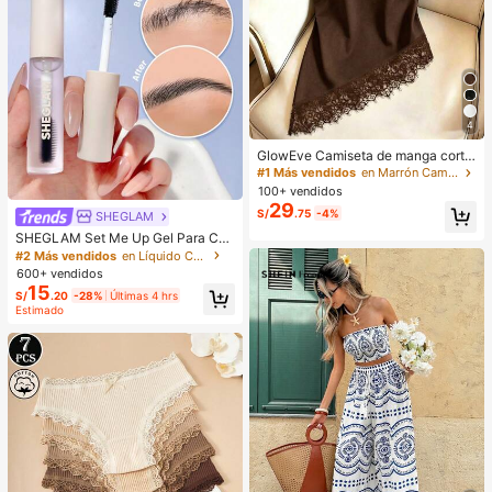
4
GlowEve Camiseta de manga corta
de cuello redondo de unicolor casu
#1 Más vendidos
en Marrón Camisetas básicas informales
al versátil para uso diario para muje
100+ vendidos
r
29
S/
.75
-4%
SHEGLAM
SHEGLAM Set Me Up Gel Para Cej
as Marca De Belleza CosméTica M
#2 Más vendidos
en Líquido Cejas
aquillaje Para Mujeres Y NiñAs
600+ vendidos
15
S/
.20
-28%
Últimas 4 hrs
Estimado