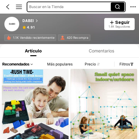
Buscar en la Tienda
DABEI
Seguir
1.4K Seguidores
4.91
1.1K Vendido recientemente
420 Recompra
Artículo
Comentarios
Recomendados
Más populares
Precio
Filtros