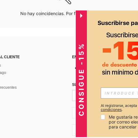
No hay coincidencias. Por favor inténtalo de nuevo.
CONSIGUE -15%
AL CLIENTE
ENCUÉNTRANOS EN
s
Pago
SUSCRÍBETE PARA RECIBIR OFERTA
recuentes
Al registrarse, acept
condiciones
.
PE + 51
Me gustaría re
por correo el
para cancelar 
PE + 51