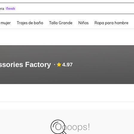
ra
and down arrow keys to navigate search Búsqueda reciente and Busca y Encuentr
 mujer
Trajes de baño
Talla Grande
Niños
Ropa para hombre
sories Factory
4.97