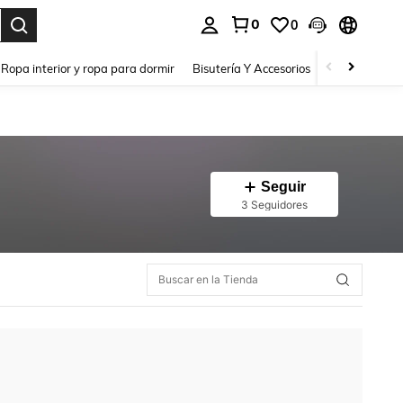
0
0
a. Press Enter to select.
Ropa interior y ropa para dormir
Bisutería Y Accesorios
Zapatos
H
Seguir
3 Seguidores