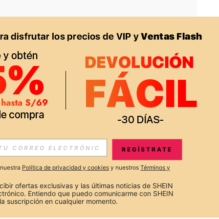
APP
S EXCLUSIVAS, PROMOCIONES Y NOTICIAS DE SHEIN
REGÍSTRATE
Suscribir
a nuestra
Política de privacidad y cookies
y nuestros
Términos y
Suscribirte
cibir ofertas exclusivas y las últimas noticias de SHEIN 
ectrónico. Entiendo que puedo comunicarme con SHEIN 
la suscripción en cualquier momento.
Suscribir