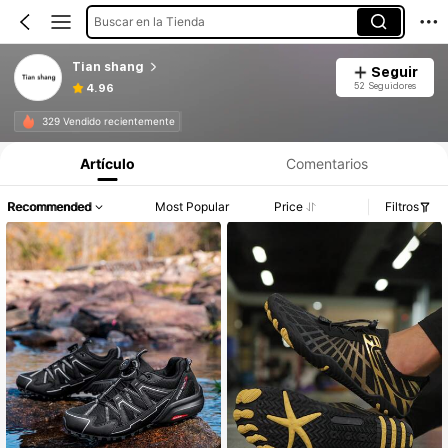
Buscar en la Tienda
Tian shang
Seguir
52 Seguidores
4.96
329 Vendido recientemente
Artículo
Comentarios
Recommended
Most Popular
Price
Filtros