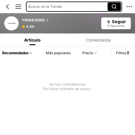
Buscar en la Tienda
YWMAIQING
Seguir
8 Seguidores
4.86
Artículo
Comentarios
Recomendados
Más populares
Precio
Filtros
No hay coincidencias
Por favor inténtelo de nuevo.