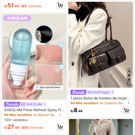
ano
asados, oficinistas. Ideal para oficin
51
a, escuela, trabajo, negocios, viaje
S/
.69
-6%
Estimado
s, actividades al aire libre y otras oc
asiones.
4
#EstiloPreppy
1 pieza Bolso de hombro de mujer d
e unicolor retro de piel de PU con m
#4 Más vendidos
en Cuadros Bolsos De Hombro De Mujer
SHEGLAM
últiples bolsillos, gran capacidad, vi
8
SHEGLAM Press Refresh Spray Fija
ene con un accesorio colgante des
S/
.48
dor Marca De Belleza CosméTica
montable (el accesorio colgante pu
#4 Más vendidos
en Natural Spray fijador
Maquillaje Para Mujeres Y NiñAs
ede variar ligeramente)
100+ vendidos
27
S/
.06
-31%
Estimado