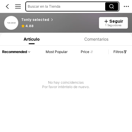
Buscar en la Tienda
Tonly selected
Seguir
1 Seguidores
4.88
Artículo
Comentarios
Recommended
Most Popular
Price
Filtros
No hay coincidencias
Por favor inténtelo de nuevo.