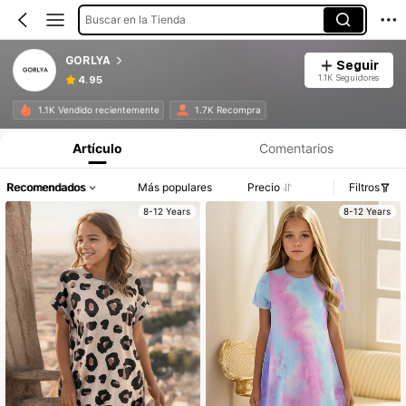
Buscar en la Tienda
GORLYA
Seguir
1.1K Seguidores
4.95
1.1K Vendido recientemente
1.7K Recompra
Artículo
Comentarios
Recomendados
Más populares
Precio
Filtros
8-12 Years
8-12 Years