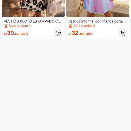
VESTIDO RECTO ESTAMPADO CA
Vestido informal con manga corta y
SUAL PARA NIÑAS PRE-ADOLESC
línea A para niña preadolescente G
Solo quedan 6
Solo quedan 8
ENTES DE GOR, ADECUADO PARA
ORLYA, adecuado para actividades
39
32
FIESTAS AL AIRE LIBRE, COMPRAS
al aire libre de primavera/verano, co
S/
.59
-20%
S/
.39
-20%
Y VACACIONES
mpras, paseos y regreso a la escuel
a