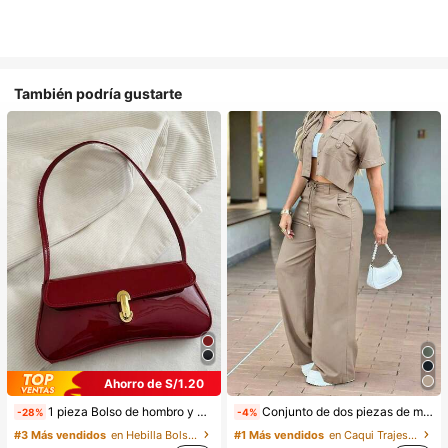
También podría gustarte
Ahorro de S/1.20
1 pieza Bolso de hombro y bandolera de cuero sintético aceitado retro para mujer, adecuado para citas, salidas, fiestas, banquetes, estética
Conjunto de dos piezas de moda de verano para mujer de unicolor casual: top de manga corta con cuello y bolsillos, pantalones de pierna recta de cintura alta elegantes, del trabajo al fin de semana
-28%
-4%
#3 Más vendidos
en Hebilla Bolsos De Hombro De Mujer
#1 Más vendidos
en Caqui Trajes de dos piezas para mujer