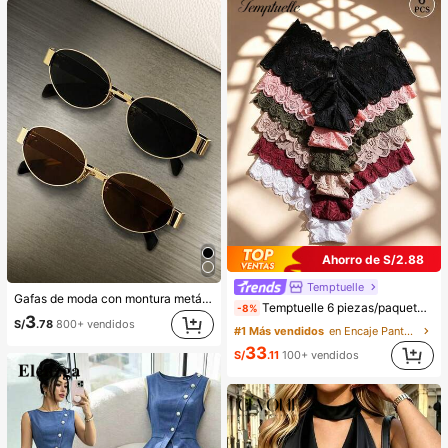
Ahorro de S/2.88
Temptuelle
Gafas de moda con montura metálica ovalada/poligonal (media montura), adecuadas para uso diario y actividades al aire libre
Temptuelle 6 piezas/paquete Bragas hipster de mujer con encaje sexy y patchwork sin costuras, suaves, cómodas y transpirables, adecuadas para yoga, deportes y uso diario, aumentan la confianza
-8%
3
S/
.78
800+ vendidos
#1 Más vendidos
en Encaje Pantalones cortos para mujer
33
S/
.11
100+ vendidos