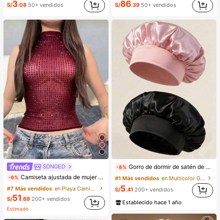
3
86
S/
.08
50+ vendidos
S/
.39
50+ vendidos
SDNGED
Gorro de dormir de satén de seda, adecuado para cabello largo, trenzas, rastas y cabello rizado. Suave, unisex y disponible en múltiples colores. Perfecto para el cuidado del cabello durante la noche, uso en el baño y viajes.
-8%
Camiseta ajustada de mujer de unicolor, con malla de cristales, transparente y sexy, para uso casual en verano
-6%
#1 Más vendidos
en Multicolor Gorros para el pelo para mujer
5
#7 Más vendidos
en Playa Camisetas sin mangas y camisetas sin mang
S/
.41
200+ vendidos
51
S/
.69
200+ vendidos
Establecido hace 1 año
Estimado