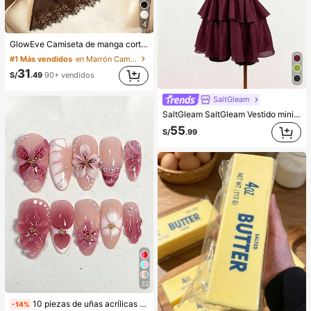
4
GlowEve Camiseta de manga corta de cuello redondo de unicolor casual versátil para uso diario para mujer
#1 Más vendidos
en Marrón Camisetas básicas informales
31
S/
.49
90+ vendidos
SaltGleam
SaltGleam SaltGleam Vestido mini elegante de verano para mujer, color liso, espalda descubierta y cuello halter
55
S/
.99
32
10 piezas de uñas acrílicas postizas de punta francesa, forma de almendra mediana, diseño de degradado 3D con flores, ondas de agua y strass, estilo fresco de moda Y2K, uñas postizas de cobertura completa y brillantes para uso diario de mujeres y niñas
-14%