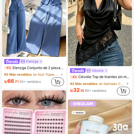
Elenzga
Elenzga Conjunto de 2 piezas de blusa y pantalones de pierna ancha para mujer, elegante para fiestas de verano, cuello redondo con cuello oblicuo, botones de perlas, sin mangas, cintura ceñida, bajo con abertura y bolsillos falsos, color azul
-4%
Cévolie
#2 Más vendidos
en Azul Trajes de dos piezas para mujer
Cévolie Top de tirantes sin mangas con cuello drapeado tipo cowl, ajuste ceñido, sexy, con fruncidos, ribete de encaje, patchwork y espalda descubierta para fiesta
-4%
66
S/
.71
50+ vendidos
#2 Más vendidos
en Satinado Camisetas sin mangas y camisetas sin m
32
S/
.15
60+ vendidos