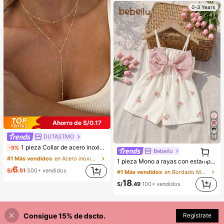
0-3 Years
Ahorro de S/0.17
DUTASTMO
14
1
1 pieza Collar de acero inoxidable de doble capa, collar largo con colgante, cadena en forma de Y con colgante de cuenta redonda, uso diario para mujeres, minimalista
-3%
Bebeilu
1
#1 Más vendidos
en Acero inoxidable Collares De Mujer
1 pieza Mono a rayas con estampado integral y lazo, lindo y sencillo para bebé niña. Adecuado para fiestas de cumpleaños, fiestas de noche, actuaciones, bodas, bautizos, ceremonias de apertura, uso diario, escuela, salidas y temporada de otoño/invierno. Ropa de verano para bebé niña, mono para bebé niña, estilo vintage para bebé niña, mono de verano para bebé niña, conjunto de vacaciones para bebé niña
6
S/
.51
500+ vendidos
#1 Más vendidos
en Bordado Monos para niñas
18
S/
.49
100+ vendidos
Consigue 15% de dscto.
Regístrate