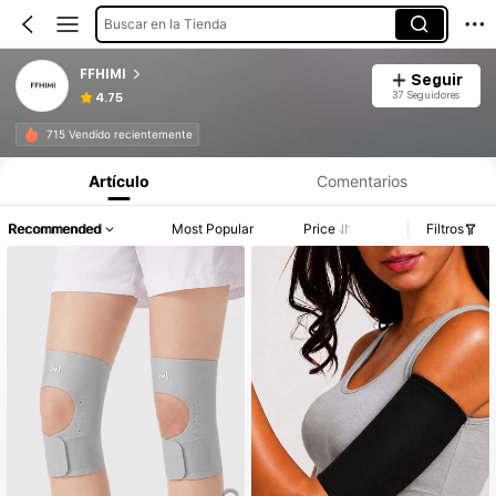
Buscar en la Tienda
FFHIMI
Seguir
37 Seguidores
4.75
715 Vendido recientemente
Artículo
Comentarios
Recommended
Most Popular
Price
Filtros