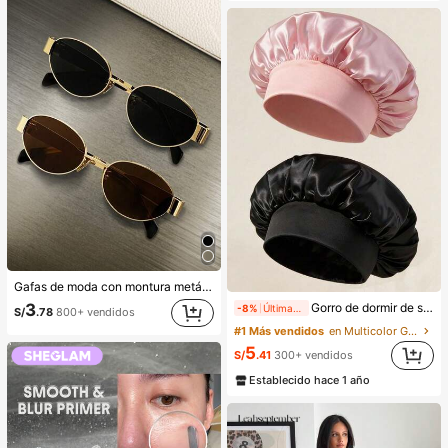
Gafas de moda con montura metálica ovalada/poligonal (media montura), adecuadas para uso diario y actividades al aire libre
3
Gorro de dormir de satén de seda, adecuado para cabello largo, trenzas, rastas y cabello rizado. Suave, unisex y disponible en múltiples colores. Perfecto para el cuidado del cabello durante la noche, uso en el baño y viajes.
-8%
Últimas 11 hrs
S/
.78
800+ vendidos
#1 Más vendidos
en Multicolor Gorros para el pelo para mujer
5
S/
.41
300+ vendidos
Establecido hace 1 año