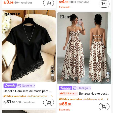
4
3
S/
.10
900+ vendidos
S/
.08
60+ vendidos
Estimado
4
Qadelle
Elenzga
Qadelle Camiseta de moda para mujer de color liso con cuello redondo, manga corta y dobladillo de encaje
Elenzga Nuevo vestido largo sin tirantes estilo bohemio de verano, sexy con espalda descubierta y recortes, estampado floral, vestido bandeau, vestido de verano elegante, vestido largo de verano para mujer, vestido de playa, adecuado para vacaciones, picnics, actividades de playa, vestido para mujer
-9%
Últimas 11 hrs
#1 Más vendidos
en Diariamente Camisetas De Mujer
#6 Más vendidos
en Marrón vestidos largos hasta el suelo
31
S/
.99
100+ vendidos
65
S/
.51
Estimado