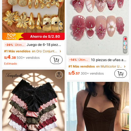
Ahorro de S/2.80
Juego de 6-18 piezas de pendientes dorados para mujer, moda para fiestas, viajes y vacaciones, regalo de compromiso, adecuado para diversas ocasiones, (hecho de material compuesto CCB de baja alergia y no desvanecimiento), regalo para ella
-39%
Últimas 11 hrs
#1 Más vendidos
en Oro Conjuntos de Aretes para Mujeres
32
4
S/
.38
500+ vendidos
10 piezas de uñas acrílicas postizas de punta francesa, forma de almendra mediana, diseño de degradado 3D con flores, ondas de agua y strass, estilo fresco de moda Y2K, uñas postizas de cobertura completa y brillantes para uso diario de mujeres y niñas
-14%
Últimas 11 hrs
Estimado
#1 Más vendidos
en Multicolor Uñas postizas a presión
5
S/
.57
300+ vendidos