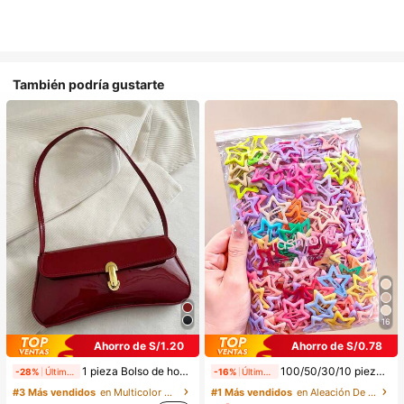
También podría gustarte
16
Ahorro de S/1.20
Ahorro de S/0.78
1 pieza Bolso de hombro y bandolera de cuero sintético aceitado retro para mujer, adecuado para citas, salidas, fiestas, banquetes, estética
100/50/30/10 piezas Lindos clips de estrella de cinco puntas estilo Y2K, clips de cabello coloridos, accesorios básicos para el cabello - Adecuados para niñas, uso diario en la escuela, fiestas, deportes, estética
-28%
Últimas 11 hrs
-16%
Últimas 11 hrs
#3 Más vendidos
en Multicolor Bolsos De Hombro De Mujer
#1 Más vendidos
en Aleación De Hierro Accesorios para el cabello d